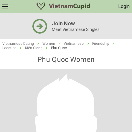
Login
Join Now
Meet Vietnamese Singles
Vietnamese Dating
>
Women
>
Vietnamese
>
Friendship
>
Location
>
Kiên Giang
>
Phu Quoc
Phu Quoc Women