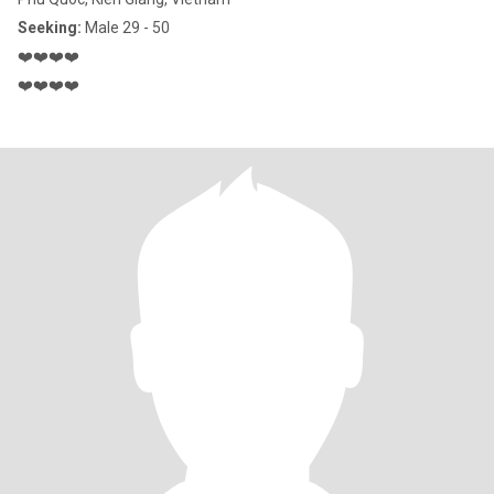
Seeking:
Male 29 - 50
❤️❤️❤️❤️
❤️❤️❤️❤️