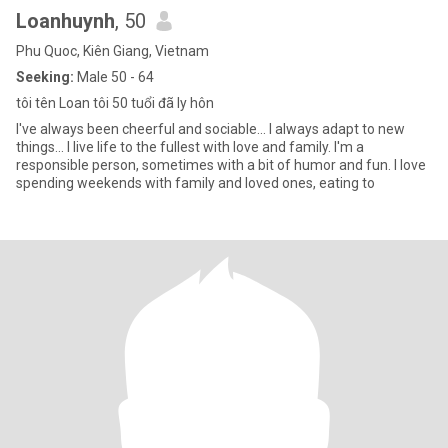
Loanhuynh
, 50
Phu Quoc, Kiên Giang, Vietnam
Seeking:
Male 50 - 64
tôi tên Loan tôi 50 tuổi đã ly hôn
I've always been cheerful and sociable... I always adapt to new
things... I live life to the fullest with love and family. I'm a
responsible person, sometimes with a bit of humor and fun. I love
spending weekends with family and loved ones, eating to