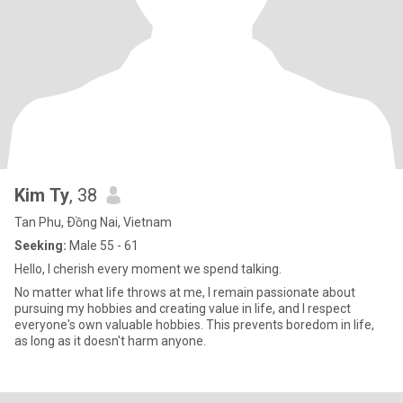
Kim Ty
, 38
Tan Phu, Ðồng Nai, Vietnam
Seeking:
Male 55 - 61
Hello, I cherish every moment we spend talking.
No matter what life throws at me, I remain passionate about
pursuing my hobbies and creating value in life, and I respect
everyone's own valuable hobbies. This prevents boredom in life,
as long as it doesn't harm anyone.