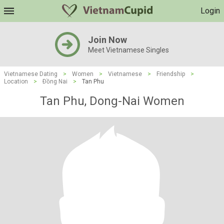
Login
Join Now
Meet Vietnamese Singles
Vietnamese Dating
>
Women
>
Vietnamese
>
Friendship
>
Location
>
Ðồng Nai
>
Tan Phu
Tan Phu, Dong-Nai Women