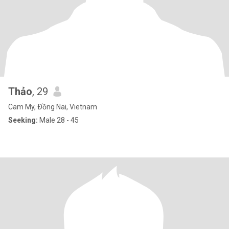
Thảo
, 29
Cam My, Ðồng Nai, Vietnam
Seeking:
Male 28 - 45