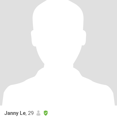
Janny Le
, 29