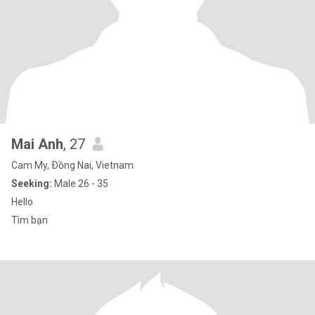
Mai Anh
, 27
Cam My, Ðồng Nai, Vietnam
Seeking:
Male 26 - 35
Hello
Tìm bạn