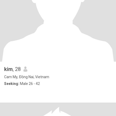
kim
, 28
Cam My, Ðồng Nai, Vietnam
Seeking:
Male 26 - 42