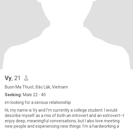
Vy
, 21
Buon Ma Thuot, Ðắc Lắk, Vietnam
Seeking:
Male 22 - 40
im looking for a serious relationship
Hi, my name is Vy and I'm currently a college student. I would
describe myself as a mix of both an introvert and an extrovert—I
enjoy deep, meaningful conversations, but I also love meeting
new people and experiencing new things. I'm a hardworking a