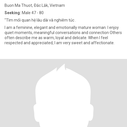
Buon Ma Thuot, Ðắc Lắk, Vietnam
Seeking:
Male 47 - 80
"Tìm mối quan hệ lâu dài và nghiêm túc .
I am a feminine, elegant and emotionally mature woman. I enjoy
quiet moments, meaningful conversations and connection Others
often describe me as warm, loyal and delicate. When I feel
respected and appreciated, I am very sweet and affectionate.