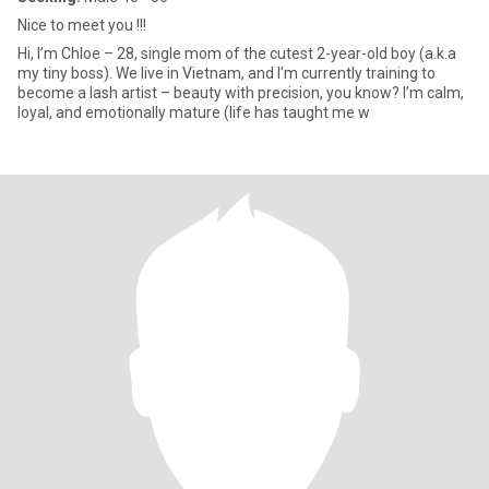
Nice to meet you !!!
Hi, I’m Chloe – 28, single mom of the cutest 2-year-old boy (a.k.a
my tiny boss). We live in Vietnam, and I’m currently training to
become a lash artist – beauty with precision, you know? I’m calm,
loyal, and emotionally mature (life has taught me w