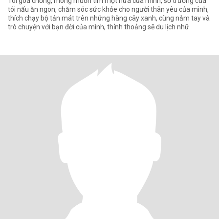
Tôi góa chồng, mong muốn tìm một nửa của mình, sở trường của
tôi nấu ăn ngon, chăm sóc sức khỏe cho người thân yêu của mình,
thích chạy bộ tản mát trên những hàng cây xanh, cùng nắm tay và
trò chuyện với bạn đời của mình, thỉnh thoảng sẽ du lịch nhữ