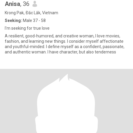
Anisa
, 36
Krong Pak, Ðắc Lắk, Vietnam
Seeking:
Male 37 - 58
I'm seeking for true love
A resilient, good-humored, and creative woman, I love movies,
fashion, and learning new things. I consider myself affectionate
and youthful-minded. I define myself as a confident, passionate,
and authentic woman. I have character, but also tenderness