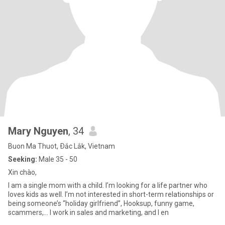
Mary Nguyen
, 34
Buon Ma Thuot, Ðắc Lắk, Vietnam
Seeking:
Male 35 - 50
Xin chào,
I am a single mom with a child. I’m looking for a life partner who
loves kids as well. I’m not interested in short-term relationships or
being someone’s “holiday girlfriend”, Hooksup, funny game,
scammers,... I work in sales and marketing, and I en