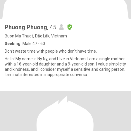
Phuong Phuong
, 45
Buon Ma Thuot, Ðắc Lắk, Vietnam
Seeking:
Male 47 - 60
Don't waste time with people who don't have time.
Hello! My name is Ny Ny, and I live in Vietnam. I am a single mother
with a 16-year-old daughter and a 9-year-old son. I value simplicity
and kindness, and I consider myself a sensitive and caring person.
I am not interested in inappropriate conversa