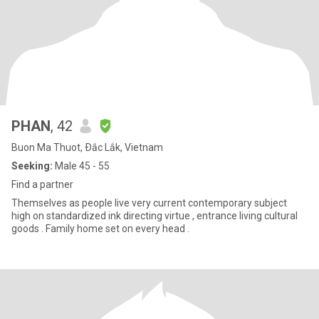
PHAN
, 42
Buon Ma Thuot, Ðắc Lắk, Vietnam
Seeking:
Male 45 - 55
Find a partner
Themselves as people live very current contemporary subject
high on standardized ink directing virtue , entrance living cultural
goods . Family home set on every head .