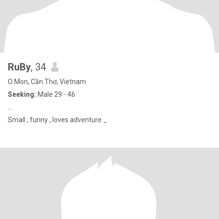
RuBy
, 34
O Mon, Cần Thơ, Vietnam
Seeking:
Male 29 - 46
...
Small , funny , loves adventure _