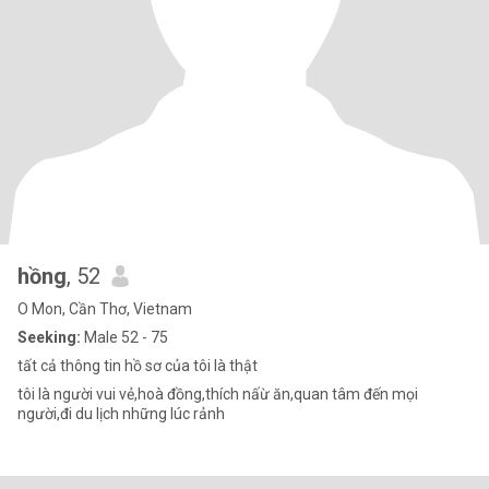
hồng
, 52
O Mon, Cần Thơ, Vietnam
Seeking:
Male 52 - 75
tất cả thông tin hồ sơ của tôi là thật
tôi là người vui vẻ,hoà đồng,thích nấừ ăn,quan tâm đến mọi
người,đi du lịch những lúc rảnh