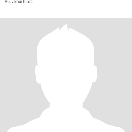
Vui vẻ hài hước