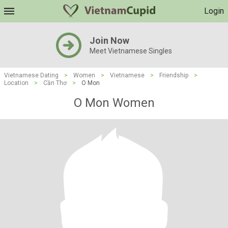
Login
Join Now
Meet Vietnamese Singles
Vietnamese Dating
>
Women
>
Vietnamese
>
Friendship
>
Location
>
Cần Thơ
>
O Mon
O Mon Women