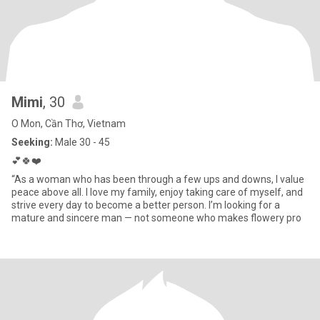
Mimi
, 30
O Mon, Cần Thơ, Vietnam
Seeking:
Male 30 - 45
💕🍀❤️
“As a woman who has been through a few ups and downs, I value
peace above all. I love my family, enjoy taking care of myself, and
strive every day to become a better person. I’m looking for a
mature and sincere man — not someone who makes flowery pro