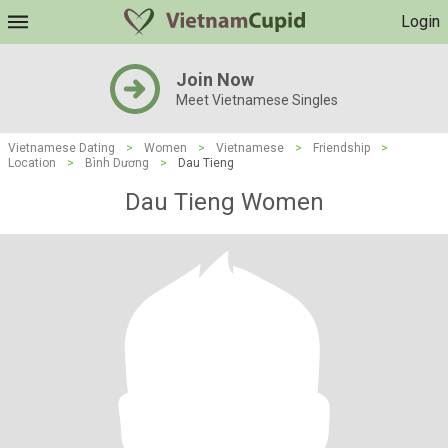
Login
Join Now
Meet Vietnamese Singles
Vietnamese Dating
>
Women
>
Vietnamese
>
Friendship
>
Location
>
Bình Dương
>
Dau Tieng
Dau Tieng Women