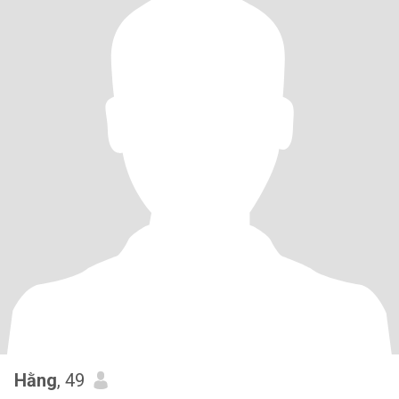
Hằng
, 49