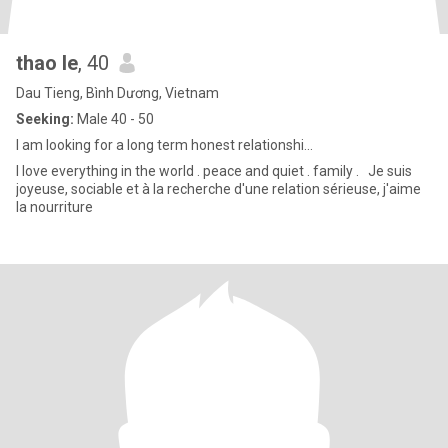
thao le
, 40
Dau Tieng, Bình Dương, Vietnam
Seeking:
Male 40 - 50
I am looking for a long term honest relationshi...
I love everything in the world . peace and quiet . family .​ ​ ​ Je suis
joyeuse, sociable et à la recherche d'une relation sérieuse, j'aime
la nourriture