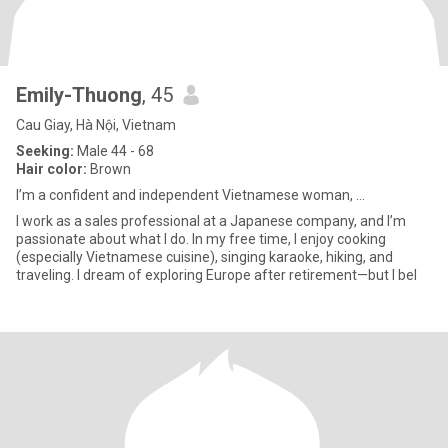
Emily-Thuong
, 45
Cau Giay, Hà Nội, Vietnam
Seeking:
Male 44 - 68
Hair color:
Brown
I’m a confident and independent Vietnamese woman, ...
I work as a sales professional at a Japanese company, and I’m
passionate about what I do. In my free time, I enjoy cooking
(especially Vietnamese cuisine), singing karaoke, hiking, and
traveling. I dream of exploring Europe after retirement—but I bel