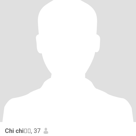
Chi chi👰‍♀️
, 37