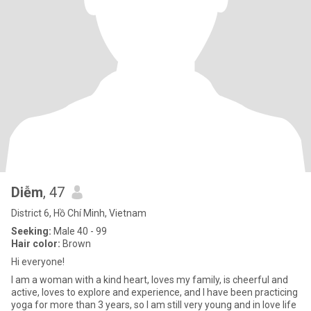
Diễm
, 47
District 6, Hồ Chí Minh, Vietnam
Seeking:
Male 40 - 99
Hair color:
Brown
Hi everyone!
I am a woman with a kind heart, loves my family, is cheerful and
active, loves to explore and experience, and I have been practicing
yoga for more than 3 years, so I am still very young and in love life