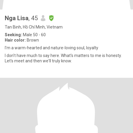
Nga Lisa
, 45
Tan Binh, Hồ Chí Minh, Vietnam
Seeking:
Male 50 - 60
Hair color:
Brown
I'm a warm-hearted and nature-loving soul, loyalty
I don't have much to say here. What's matters to me is honesty.
Let's meet and then we'll truly know.