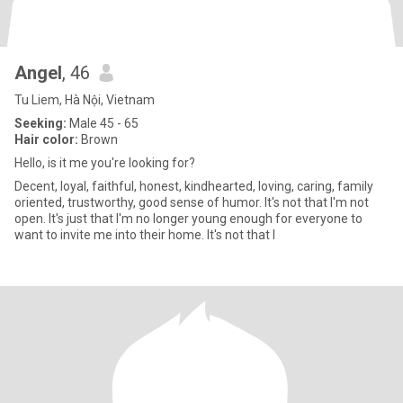
Angel
, 46
Tu Liem, Hà Nội, Vietnam
Seeking:
Male 45 - 65
Hair color:
Brown
Hello, is it me you're looking for?
Decent, loyal, faithful, honest, kindhearted, loving, caring, family
oriented, trustworthy, good sense of humor. It's not that I'm not
open. It's just that I'm no longer young enough for everyone to
want to invite me into their home. It's not that I