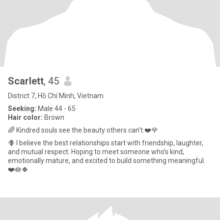
Scarlett
, 45
District 7, Hồ Chí Minh, Vietnam
Seeking:
Male 44 - 65
Hair color:
Brown
🌈 Kindred souls see the beauty others can’t.❤️🌹
🪻 I believe the best relationships start with friendship, laughter,
and mutual respect. Hoping to meet someone who’s kind,
emotionally mature, and excited to build something meaningful.
❤️🪷🍀