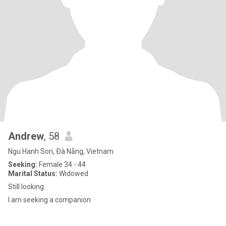
Andrew
, 58
Ngu Hanh Son, Ðà Nẵng, Vietnam
Seeking:
Female 34 - 44
Marital Status:
Widowed
Still looking
I am seeking a companion