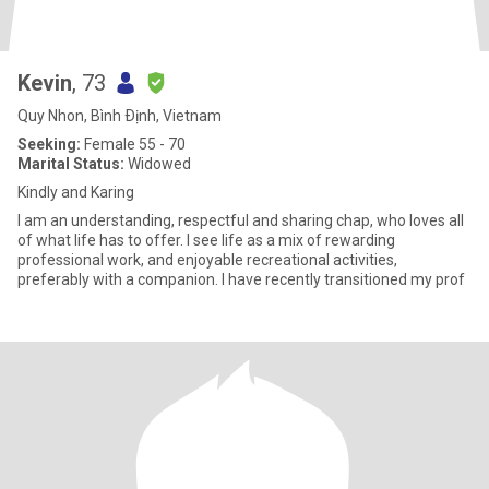
Kevin
, 73
Quy Nhon, Bình Ðịnh, Vietnam
Seeking:
Female 55 - 70
Marital Status:
Widowed
Kindly and Karing
I am an understanding, respectful and sharing chap, who loves all
of what life has to offer. I see life as a mix of rewarding
professional work, and enjoyable recreational activities,
preferably with a companion. I have recently transitioned my prof