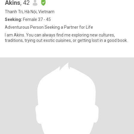
Akins
, 42
Thanh Tri, Hà Nội, Vietnam
Seeking:
Female 37 - 45
Adventurous Person Seeking a Partner for Life
I am Akins. You can always find me exploring new cultures,
traditions, trying out exotic cuisines, or getting lost in a good book.