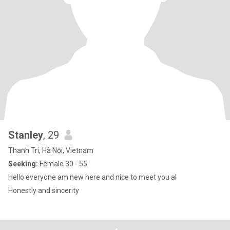
Stanley
, 29
Thanh Tri, Hà Nội, Vietnam
Seeking:
Female 30 - 55
Hello everyone am new here and nice to meet you al
Honestly and sincerity