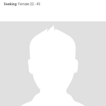
Seeking:
Female 22 - 45