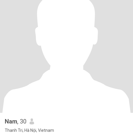
Nam
, 30
Thanh Tri, Hà Nội, Vietnam