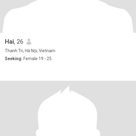
Hai
, 26
Thanh Tri, Hà Nội, Vietnam
Seeking:
Female 19 - 25