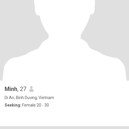
Minh
, 27
Di An, Bình Dương, Vietnam
Seeking:
Female 20 - 30