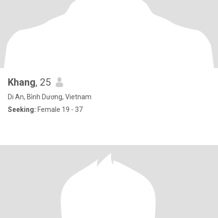
Khang
, 25
Di An, Bình Dương, Vietnam
Seeking:
Female 19 - 37