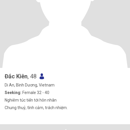
Đắc Kiên
, 48
Di An, Bình Dương, Vietnam
Seeking:
Female 32 - 40
Nghiêm túc tiến tới hôn nhân
Chung thuỷ, tình cảm, trách nhiệm.