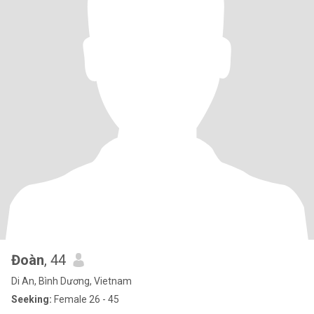
Đoàn
, 44
Di An, Bình Dương, Vietnam
Seeking:
Female 26 - 45