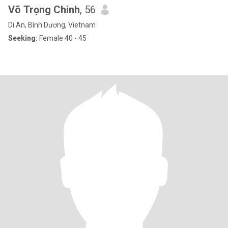
Võ Trọng Chinh
, 56
Di An, Bình Dương, Vietnam
Seeking:
Female 40 - 45