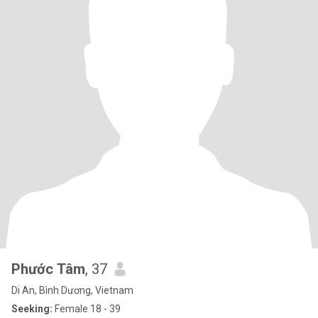
Phước Tâm
, 37
Di An, Bình Dương, Vietnam
Seeking:
Female 18 - 39