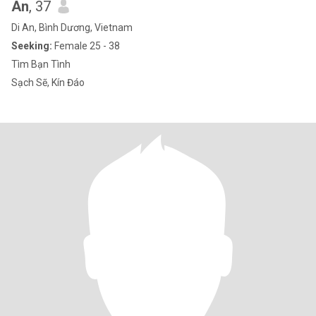
An
, 37
Di An, Bình Dương, Vietnam
Seeking:
Female 25 - 38
Tìm Bạn Tình
Sạch Sẽ, Kín Đáo