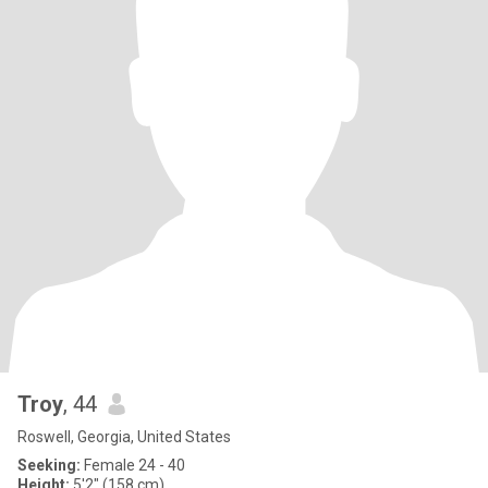
Troy
, 44
Roswell, Georgia, United States
Seeking:
Female 24 - 40
Height:
5'2" (158 cm)