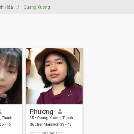
nh Hóa
/
Quang Xuong
Phương
óa, Vietnam
35
•
Quang Xuong, Thanh Hóa, Vietnam
35 - 45
Suche:
Männlich 33 - 43
Nhút nhát trầm tính