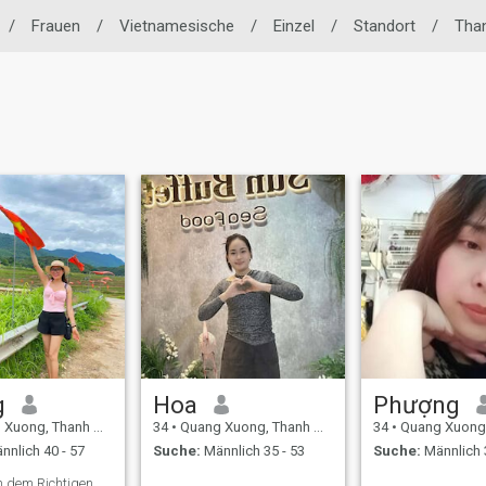
/
Frauen
/
Vietnamesische
/
Einzel
/
Standort
/
Tha
g
Hoa
Phượng
ng, Thanh Hóa, Vietnam
34
•
Quang Xuong, Thanh Hóa, Vietnam
34
•
Quang Xuong, Thanh H
nnlich 40 - 57
Suche:
Männlich 35 - 53
Suche:
Männlich 
 dem Richtigen