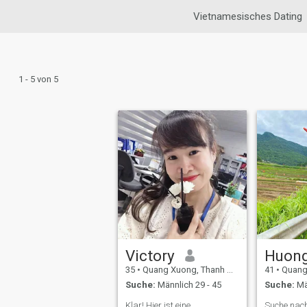
Vietnamesisches Dating
1 - 5 von 5
Victory
Huon
35
•
Quang Xuong, Thanh Hóa, Vietnam
41
•
Quang Xuo
Suche:
Männlich 29 - 45
Suche:
Mä
Klar! Hier ist eine
Suche nach