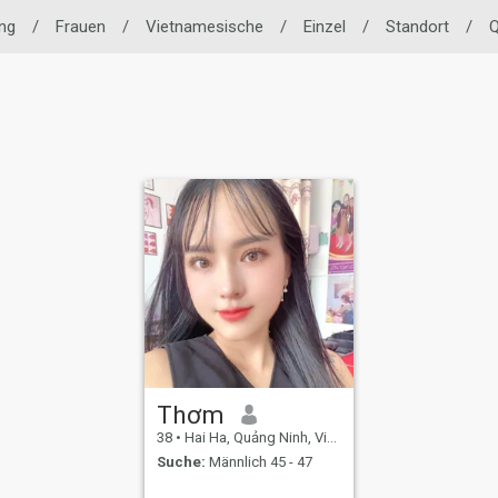
ng
/
Frauen
/
Vietnamesische
/
Einzel
/
Standort
/
Q
Thơm
38
•
Hai Ha, Quảng Ninh, Vietnam
Suche:
Männlich 45 - 47