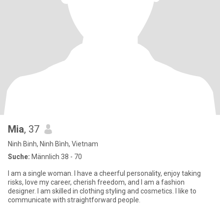
Mia
, 37
Ninh Binh, Ninh Bình, Vietnam
Suche:
Männlich 38 - 70
I am a single woman. I have a cheerful personality, enjoy taking
risks, love my career, cherish freedom, and I am a fashion
designer. I am skilled in clothing styling and cosmetics. I like to
communicate with straightforward people.