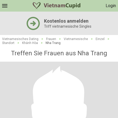
Login
Kostenlos anmelden
Triff vietnamesische Singles
Vietnamesisches Dating
>
Frauen
>
Vietnamesische
>
Einzel
>
Standort
>
Khánh Hòa
>
Nha Trang
Treffen Sie Frauen aus Nha Trang