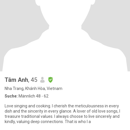
Tâm Anh
, 45
Nha Trang, Khánh Hòa, Vietnam
Suche:
Männlich 48 - 62
​Love singing and cooking. I cherish the meticulousness in every
dish and the sincerity in every glance. A lover of old love songs, I
treasure traditional values. I always choose to live sincerely and
kindly, valuing deep connections. That is who I a