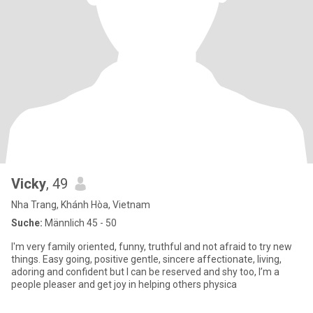
Vicky
, 49
Nha Trang, Khánh Hòa, Vietnam
Suche:
Männlich 45 - 50
I'm very family oriented, funny, truthful and not afraid to try new
things. Easy going, positive gentle, sincere affectionate, living,
adoring and confident but I can be reserved and shy too, I’m a
people pleaser and get joy in helping others physica