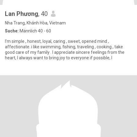
Lan Phương
, 40
Nha Trang, Khánh Hòa, Vietnam
Suche:
Männlich 40 - 60
I'm simple , honest, loyal, caring , sweet, opened mind ,
affectionate. i like swimming, fishing, traveling , cooking , take
good care of my family . I appreciate sincere feelings from the
heart, I always want to bring joy to everyone if possible, I