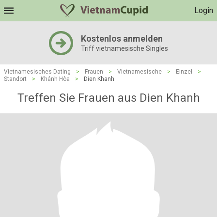
Login
Kostenlos anmelden
Triff vietnamesische Singles
Vietnamesisches Dating
>
Frauen
>
Vietnamesische
>
Einzel
>
Standort
>
Khánh Hòa
>
Dien Khanh
Treffen Sie Frauen aus Dien Khanh