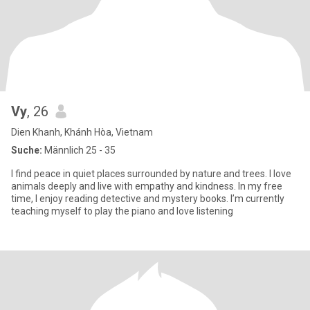
Vy
, 26
Dien Khanh, Khánh Hòa, Vietnam
Suche:
Männlich 25 - 35
I find peace in quiet places surrounded by nature and trees. I love
animals deeply and live with empathy and kindness. In my free
time, I enjoy reading detective and mystery books. I’m currently
teaching myself to play the piano and love listening