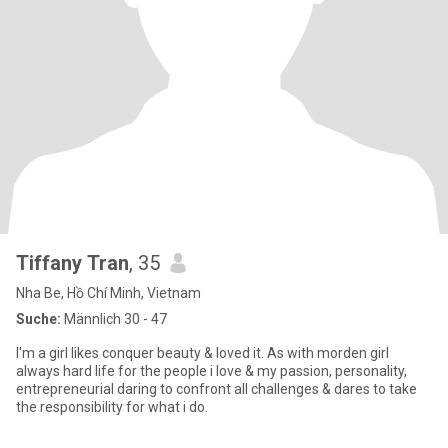
Tiffany Tran
, 35
Nha Be, Hồ Chí Minh, Vietnam
Suche:
Männlich 30 - 47
I'm a girl likes conquer beauty & loved it. As with morden girl
always hard life for the people i love & my passion, personality,
entrepreneurial daring to confront all challenges & dares to take
the responsibility for what i do.