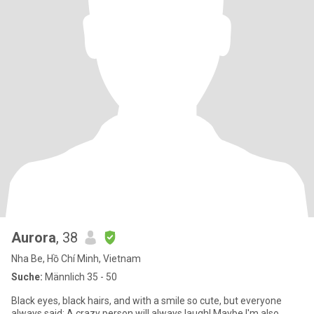
Aurora
, 38
Nha Be, Hồ Chí Minh, Vietnam
Suche:
Männlich 35 - 50
Black eyes, black hairs, and with a smile so cute, but everyone
always said: A crazy person will always laugh! Maybe I'm also