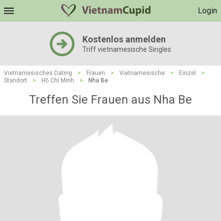
Login
Kostenlos anmelden
Triff vietnamesische Singles
Vietnamesisches Dating
>
Frauen
>
Vietnamesische
>
Einzel
>
Standort
>
Hồ Chí Minh
>
Nha Be
Treffen Sie Frauen aus Nha Be