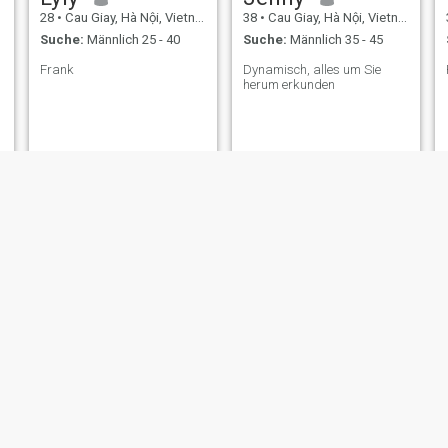
28
•
Cau Giay, Hà Nội, Vietnam
38
•
Cau Giay, Hà Nội, Vietnam
Suche:
Männlich 25 - 40
Suche:
Männlich 35 - 45
Frank ​
Dynamisch, alles um Sie
herum erkunden
Trang
Bùi phương Mình
29
•
Cau Giay, Hà Nội, Vietnam
49
•
Cau Giay, Hà Nội, Vietnam