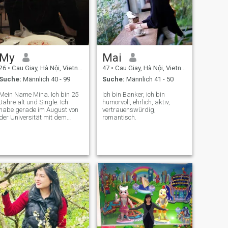
My
Mai
26
•
Cau Giay, Hà Nội, Vietnam
47
•
Cau Giay, Hà Nội, Vietnam
Suche:
Männlich 40 - 99
Suche:
Männlich 41 - 50
Mein Name Mina. Ich bin 25
Ich bin Banker, ich bin
Jahre alt und Single. Ich
humorvoll, ehrlich, aktiv,
habe gerade im August von
vertrauenswürdig,
der Universität mit dem
romantisch.
Hauptfach Buchhaltung
abgelegt. Ich habe 3 Monate
Erfahrung als Praktikum in
der Firma. Ich lese gerne
Bücher und koche. Ich bin ein
vorsichtiger und fleißiger
Mensch. Ich bin begierig,
neue Dinge zu lernen und bin
bereit, im Team zu arbeiten.
Ich kann mich problemlos an
eine neue Arbeitsumgebung
anpassen und ergreife bei
der Arbeit Initiative