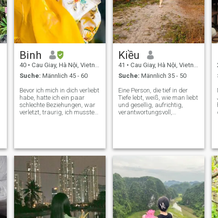
Binh
Kiều
40
•
Cau Giay, Hà Nội, Vietnam
41
•
Cau Giay, Hà Nội, Vietnam
Suche:
Männlich 45 - 60
Suche:
Männlich 35 - 50
Bevor ich mich in dich verliebt
Eine Person, die tief in der
habe, hatte ich ein paar
Tiefe lebt, weiß, wie man liebt
schlechte Beziehungen, war
und gesellig, aufrichtig,
verletzt, traurig, ich musste
verantwortungsvoll,
aufhören, an Liebe zu
gesprächig ist, und
denken, damit ich mich nicht
besonders, wo man auch ist,
öffnen konnte. Ich bin nicht
ich bringe immer eine Tochter
die Art Mädchen, die sich
zu einem. - Ich hoffe, einen
immer sicher fühlt. Ich bin
Freund zu finden, der eine
sensibel, traurig, ich brauche
gute Zukunft hat Wir können
Zeit, um mich
Händchen halten und zum
auszubalancieren und dich
letzten friedlichen Ziel gehen.
ehrlich, unerbittlich zu sein.
Weil ich mich nicht sicher
fühle, sind meine Besitztümer
hoch. Wenn du mich liebst,
solltest du in der Lage sein,
Abstand zu anderen