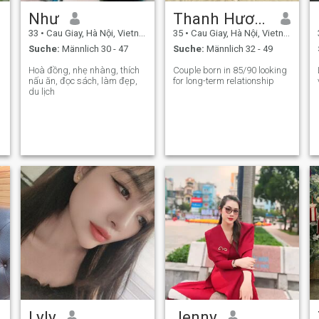
Như
Thanh Hương
33
•
Cau Giay, Hà Nội, Vietnam
35
•
Cau Giay, Hà Nội, Vietnam
Suche:
Männlich 30 - 47
Suche:
Männlich 32 - 49
Hoà đồng, nhẹ nhàng, thích
Couple born in 85/90 looking
nấu ăn, đọc sách, làm đẹp,
for long-term relationship
du lịch
Lyly
Jenny