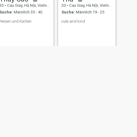
35
•
Cau Giay, Hà Nội, Vietnam
20
•
Cau Giay, Hà Nội, Vietnam
Suche:
Männlich 35 - 40
Suche:
Männlich 19 - 25
Reisen und Kochen
cute and kind
WEITER
Thuỳ
42
•
Cau Giay, Hà Nội, Vietnam