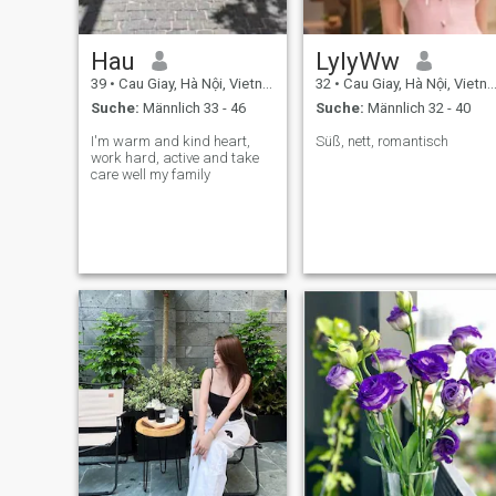
Hau
LylyWw
39
•
Cau Giay, Hà Nội, Vietnam
32
•
Cau Giay, Hà Nội, Vietnam
Suche:
Männlich 33 - 46
Suche:
Männlich 32 - 40
I'm warm and kind heart,
Süß, nett, romantisch
work hard, active and take
care well my family