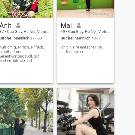
Ánh
Mai
37
•
Cau Giay, Hà Nội, Vietnam
49
•
Cau Giay, Hà Nội, Vietnam
Suche:
Männlich 37 - 60
Suche:
Männlich 48 - 71
Aufrichtig, ehrlich, einfach,
Ich bin eine einfache Frau,
ernsthaft und
ehrlich und ernst
verantwortungsvoll, gut
kochen, introvertiert
Straightforward, honest,
simple, serious and
responsible, knows how to
cook, introverted