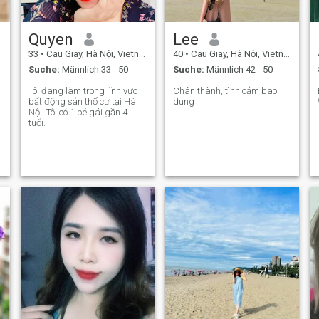
Quyen
Lee
33
•
Cau Giay, Hà Nội, Vietnam
40
•
Cau Giay, Hà Nội, Vietnam
Suche:
Männlich 33 - 50
Suche:
Männlich 42 - 50
Tôi đang làm trong lĩnh vực
Chân thành, tình cảm bao
bất động sản thổ cư tại Hà
dung
Nội. Tôi có 1 bé gái gần 4
tuổi.