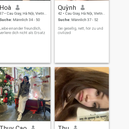
Hoà
Quỳnh
37
•
Cau Giay, Hà Nội, Vietnam
42
•
Cau Giay, Hà Nội, Vietnam
Suche:
Männlich 34 - 50
Suche:
Männlich 37 - 52
Liebe einander freundlich,
Sei gesellig, nett, hör zu und
verliere dich nicht als Ersatz
civilized​​ ​
Thuy Cao
Thu