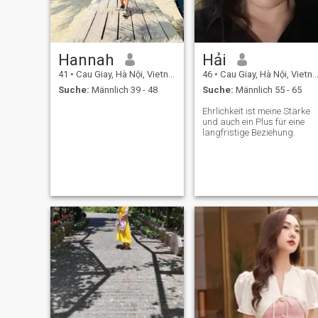
Hannah
Hải
41
•
Cau Giay, Hà Nội, Vietnam
46
•
Cau Giay, Hà Nội, Vietnam
Suche:
Männlich 39 - 48
Suche:
Männlich 55 - 65
Ehrlichkeit ist meine Stärke
und auch ein Plus für eine
langfristige Beziehung.