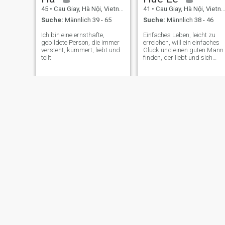
45
•
Cau Giay, Hà Nội, Vietnam
41
•
Cau Giay, Hà Nội, Vietnam
Suche:
Männlich 39 - 65
Suche:
Männlich 38 - 46
Ich bin eine ernsthafte,
Einfaches Leben, leicht zu
gebildete Person, die immer
erreichen, will ein einfaches
versteht, kümmert, liebt und
Glück und einen guten Mann
teilt
finden, der liebt und sich
kümmert
Lai
Hồng
36
•
Cau Giay, Hà Nội, Vietnam
45
•
Cau Giay, Hà Nội, Vietnam