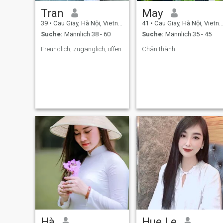
Tran
May
39
•
Cau Giay, Hà Nội, Vietnam
41
•
Cau Giay, Hà Nội, Vietnam
Suche:
Männlich 38 - 60
Suche:
Männlich 35 - 45
Freundlich, zugänglich, offen
Chân thành
Hà
Hue Le