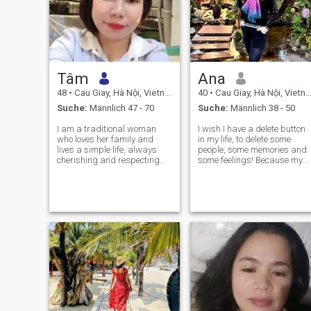
Tâm
Ana
48
•
Cau Giay, Hà Nội, Vietnam
40
•
Cau Giay, Hà Nội, Vietnam
Suche:
Männlich 47 - 70
Suche:
Männlich 38 - 50
I am a traditional woman
I wish I have a delete button
who loves her family and
in my life, to delete some
lives a simple life, always
people, some memories and
cherishing and respecting
some feelings! Because my
those around me.
past was not happy! And
now, I'm single! But I don't
need a temporary
relationship. I'm searching
for a permanent person who
would understa