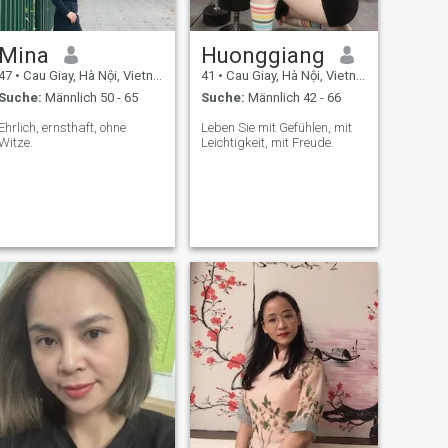
Mina
Huonggiang
47
•
Cau Giay, Hà Nội, Vietnam
41
•
Cau Giay, Hà Nội, Vietnam
Suche:
Männlich 50 - 65
Suche:
Männlich 42 - 66
Ehrlich, ernsthaft, ohne
Leben Sie mit Gefühlen, mit
Witze.
Leichtigkeit, mit Freude.