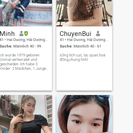
Minh
ChuyenBui
41
•
Hai Duong, Hải Dương, Vietnam
41
•
Hai Duong, Hải Dương, Vietnam
Suche:
Männlich 40 - 99
Suche:
Männlich 40 - 61
Ich wurde 1979 geboren.
sống tích cực, lạc quan,hoà
Einmal verheiratet und
đồng,chung tìnhl
geschieden. Ich habe 3
Kinder: 2 Mädchen, 1 Junge.
Meine Kinder sind 14, 17, 19
Jahre alt. Ich arbeite als
Büroangestellte an einer
medizinischen Universität.