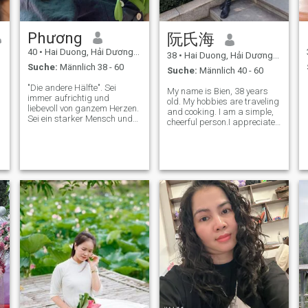
Phương
阮氏海
40
•
Hai Duong, Hải Dương, Vietnam
38
•
Hai Duong, Hải Dương, Vietnam
Suche:
Männlich 38 - 60
Suche:
Männlich 40 - 60
"Die andere Hälfte". Sei
My name is Bien, 38 years
immer aufrichtig und
old. My hobbies are traveling
liebevoll von ganzem Herzen.
and cooking. I am a simple,
Sei ein starker Mensch und
cheerful person.I appreciate
lächle immer!
honesty and responsibility in
a man.