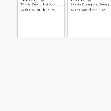
33
•
Hai Duong, Hải Dương, Vietnam
37
•
Hai Duong, Hải Dương, Vietnam
Suche:
Männlich 35 - 50
Suche:
Männlich 40 - 65
Tâm tít
Haiphuong
29
•
Hai Duong, Hải Dương, Vietnam
52
•
Hai Duong, Hải Dương, Vietnam