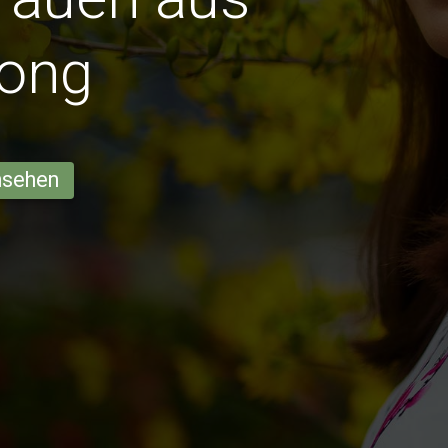
uong
ansehen