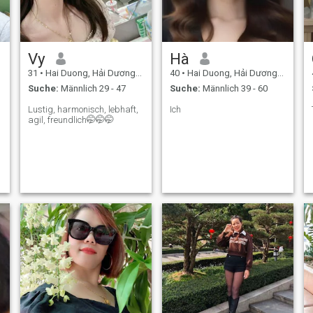
Vy
Hà
31
•
Hai Duong, Hải Dương, Vietnam
40
•
Hai Duong, Hải Dương, Vietnam
Suche:
Männlich 29 - 47
Suche:
Männlich 39 - 60
Lustig, harmonisch, lebhaft,
Ich
agil, freundlich🤭🤭🤭