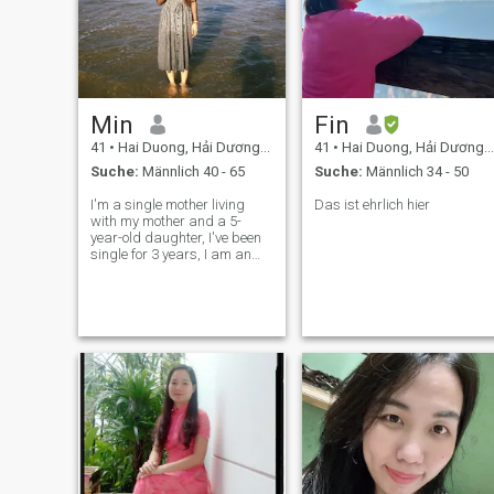
Min
Fin
41
•
Hai Duong, Hải Dương, Vietnam
41
•
Hai Duong, Hải Dương, Vietnam
Suche:
Männlich 40 - 65
Suche:
Männlich 34 - 50
I'm a single mother living
Das ist ehrlich hier
with my mother and a 5-
year-old daughter, I've been
single for 3 years, I am an
introvert, sometimes an
extravert, I like the sea, like
walking around town,
walking on Ich mag schöne,
natürliche Szenen. Wie auch
immer, ich mag Frieden, wie
überall mit meinem
Liebhaber zu gehen und
alles in der Welt zu
bewundern. Meine
Persönlichkeit ist zu 50%
traditionell und zu 50%
modern. Ich bin mehr
familienorientiert. - Ich bin...