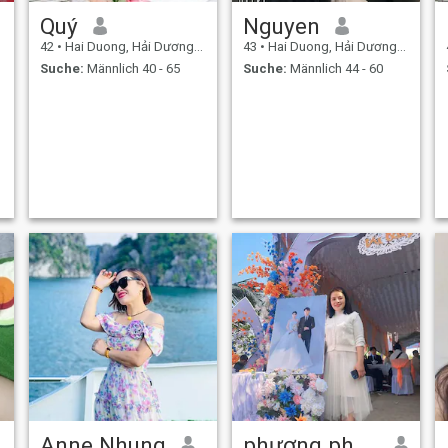
Quý
Nguyen
42
•
Hai Duong, Hải Dương, Vietnam
43
•
Hai Duong, Hải Dương, Vietnam
Suche:
Männlich 40 - 65
Suche:
Männlich 44 - 60
Anne Nhung
phương phương