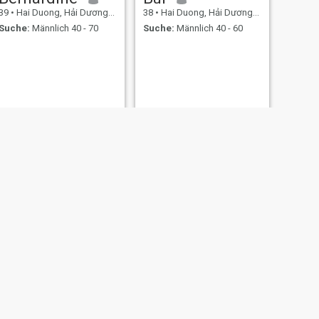
39
•
Hai Duong, Hải Dương, Vietnam
38
•
Hai Duong, Hải Dương, Vietnam
Suche:
Männlich 40 - 70
Suche:
Männlich 40 - 60
WEITER
Linna
37
•
Hai Duong, Hải Dương, Vietnam