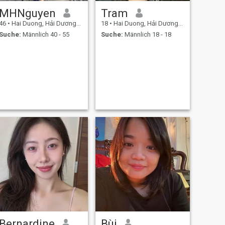
MHNguyen
Tram
46
•
Hai Duong, Hải Dương, Vietnam
18
•
Hai Duong, Hải Dương, Vietnam
Suche:
Männlich 40 - 55
Suche:
Männlich 18 - 18
Bernardine
Bùi