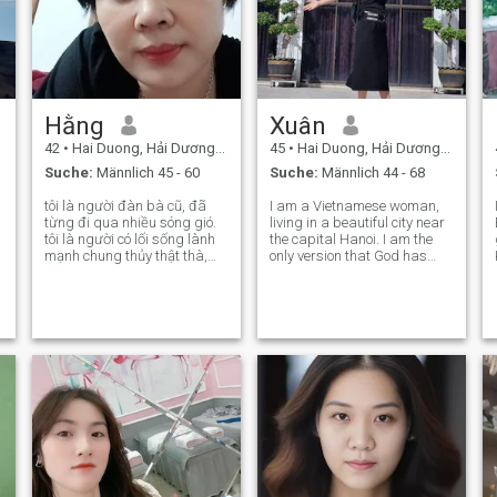
Hằng
Xuân
42
•
Hai Duong, Hải Dương, Vietnam
45
•
Hai Duong, Hải Dương, Vietnam
Suche:
Männlich 45 - 60
Suche:
Männlich 44 - 68
tôi là người đàn bà cũ, đã
I am a Vietnamese woman,
từng đi qua nhiều sóng gió.
living in a beautiful city near
tôi là người có lối sống lành
the capital Hanoi. I am the
mạnh chung thủy thật thà,
only version that God has
sống hướng nội, thích nấu ăn
given me. I am inherently a
và chăm sóc chồng con. Nếu
very emotional person,
bạn cùng quan điểm và
always choosing love as the
mong muốn có 1 tổ ấm thực
foundation of life. I am a very
sự hãy nhắn tin cho tôi
optimistic woman, always
loo