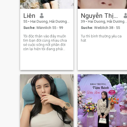
Liên
Nguyễn Thị là
55
•
Hai Duong, Hải Dương, Vietnam
39
•
Hai Duong, Hải Dương, Vietnam
Suche:
Männlich 55 - 99
Suche:
Weiblich 38 - 55
Tôi độc thân vào đây muốn
Tui thì bình thường yêu ca
tìm bạn đời cùng nhau chia
hát
sẻ cuộc sống nốt phần đời
còn lại hiện tôi đang phải
nuôi con học đại học tôi làm
việc ở môi trường giáo dục
sức khỏe