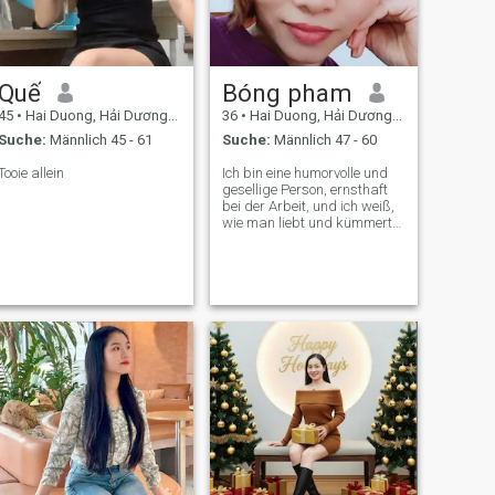
Quế
Bóng pham
45
•
Hai Duong, Hải Dương, Vietnam
36
•
Hai Duong, Hải Dương, Vietnam
Suche:
Männlich 45 - 61
Suche:
Männlich 47 - 60
Tooie allein
Ich bin eine humorvolle und
gesellige Person, ernsthaft
bei der Arbeit, und ich weiß,
wie man liebt und kümmert
sich um meine Familie.