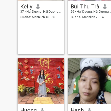
Kelly
Bùi Thu Trà
37
•
Hai Duong, Hải Dương, Vietnam
26
•
Hai Duong, Hải Dương, Vietnam
Suche:
Männlich 40 - 66
Suche:
Männlich 29 - 40
Huong
Hanh