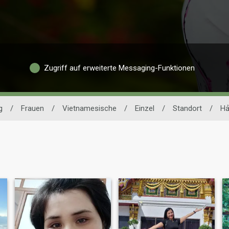
Zugriff auf erweiterte Messaging-Funktionen
g
/
Frauen
/
Vietnamesische
/
Einzel
/
Standort
/
Hả