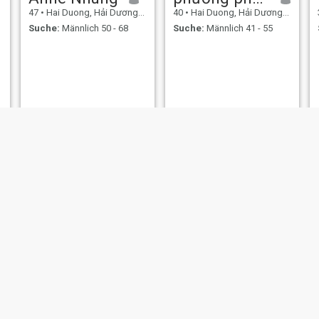
47
•
Hai Duong, Hải Dương, Vietnam
40
•
Hai Duong, Hải Dương, Vietnam
Suche:
Männlich 50 - 68
Suche:
Männlich 41 - 55
Lê thuỳ trang
Ngọc Anh
28
•
Hai Duong, Hải Dương, Vietnam
21
•
Hai Duong, Hải Dương, Vietnam