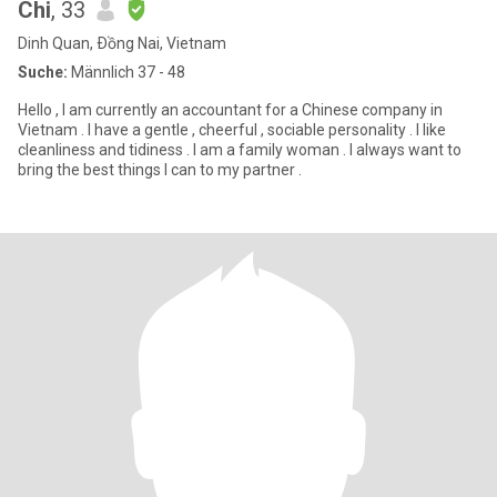
Chi
, 33
Dinh Quan, Ðồng Nai, Vietnam
Suche:
Männlich 37 - 48
Hello , I am currently an accountant for a Chinese company in
Vietnam . I have a gentle , cheerful , sociable personality . I like
cleanliness and tidiness . I am a family woman . I always want to
bring the best things I can to my partner .