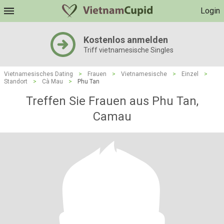
Login
Kostenlos anmelden
Triff vietnamesische Singles
Vietnamesisches Dating
>
Frauen
>
Vietnamesische
>
Einzel
>
Standort
>
Cà Mau
>
Phu Tan
Treffen Sie Frauen aus Phu Tan,
Camau