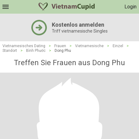
Login
Kostenlos anmelden
Triff vietnamesische Singles
Vietnamesisches Dating
>
Frauen
>
Vietnamesische
>
Einzel
>
Standort
>
Bình Phước
>
Dong Phu
Treffen Sie Frauen aus Dong Phu