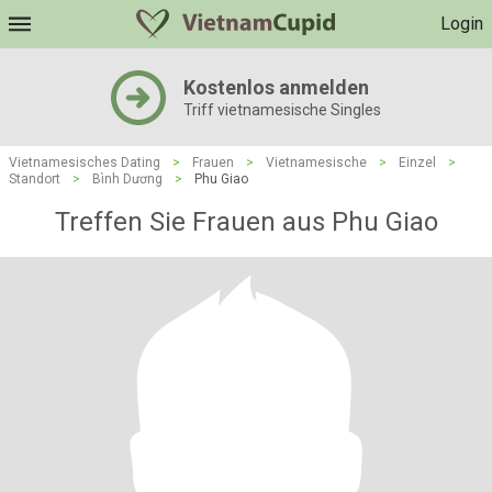
Login
Kostenlos anmelden
Triff vietnamesische Singles
Vietnamesisches Dating
>
Frauen
>
Vietnamesische
>
Einzel
>
Standort
>
Bình Dương
>
Phu Giao
Treffen Sie Frauen aus Phu Giao