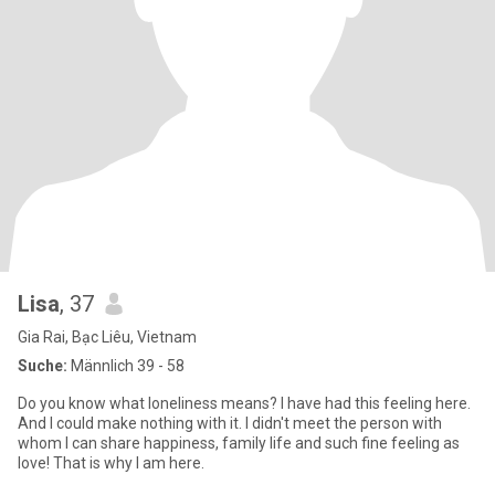
Lisa
, 37
Gia Rai, Bạc Liêu, Vietnam
Suche:
Männlich 39 - 58
Do you know what loneliness means? I have had this feeling here.
And I could make nothing with it. I didn't meet the person with
whom I can share happiness, family life and such fine feeling as
love! That is why I am here.