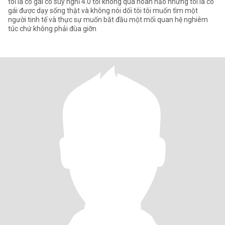
tôi là cô gái có suy nghĩ 4.0 tôi không quá hoàn hảo nhưng tôi là cô
gái được dạy sống thật và không nói dối tôi tôi muốn tìm một
người tinh tế và thực sự muốn bắt đầu một mối quan hệ nghiêm
túc chứ không phải đùa giỡn