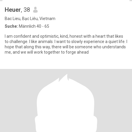
Heuer
, 38
Bac Lieu, Bạc Liêu, Vietnam
Suche:
Männlich 40 - 65
I am confident and optimistic, kind, honest with a heart that likes
to challenge. I like animals. I want to slowly experience a quiet life. I
hope that along this way, there will be someone who understands
me, and we will work together to forge ahead