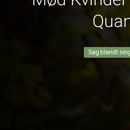
Qua
Søg blandt sing