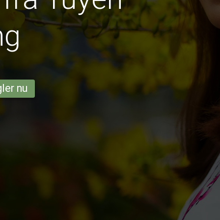
ng
ler nu