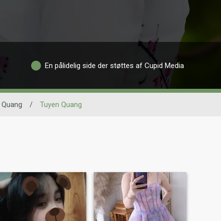
En pålidelig side der støttes af Cupid Media
 Quang
/
Tuyen Quang