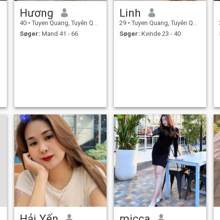
Hương
Linh
40
•
Tuyen Quang, Tuyên Quang, Vietnam
29
•
Tuyen Quang, Tuyên Quang, Vietnam
Søger:
Mand 41 - 66
Søger:
Kvinde 23 - 40
Hải Yến
micca