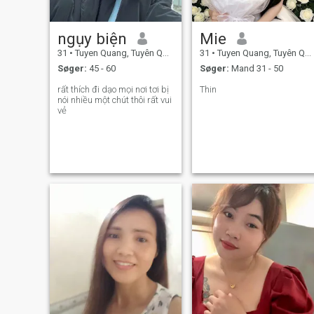
ngụy biện
Mie
31
•
Tuyen Quang, Tuyên Quang, Vietnam
31
•
Tuyen Quang, Tuyên Quang, Vietnam
Søger:
45 - 60
Søger:
Mand 31 - 50
rất thích đi dạo mọi nơi tơi bị
Thin
nói nhiều một chút thôi rất vui
vẻ