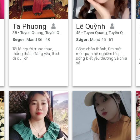
Ta Phuong
Lê Quỳnh
38
•
Tuyen Quang, Tuyên Quang, Vietnam
45
•
Tuyen Quang, Tuyên Quang, Vietnam
Søger:
Mand 36 - 48
Søger:
Mand 45 - 61
Tôi là người trung thực,
Sống chân thành, tìm một
thẳng thắn, đáng yêu, thích
mối quan hệ nghiêm túc,
đi du lịch.
sống biết yêu thương và chia
sẻ