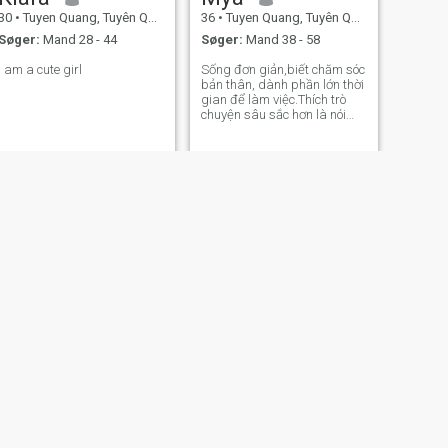
30
•
Tuyen Quang, Tuyên Quang, Vietnam
36
•
Tuyen Quang, Tuyên Quang, Vietnam
Søger:
Mand 28 - 44
Søger:
Mand 38 - 58
I am a cute girl
Sống đơn giản,biết chăm sóc
bản thân, dành phần lớn thời
gian để làm việc.Thích trò
chuyện sâu sắc hơn là nói
chuyện xã giao.Nếu bạn
thích sự bình yên có thể
chúng ta hợp nhau.Hãy nhắn
tin cho tôi .
NÆSTE
Duyên
36
•
Tuyen Quang, Tuyên Quang, Vietnam