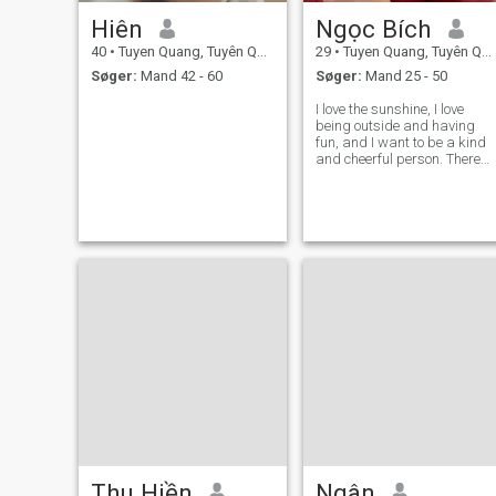
Hiên
Ngọc Bích
40
•
Tuyen Quang, Tuyên Quang, Vietnam
29
•
Tuyen Quang, Tuyên Quang, Vietnam
Søger:
Mand 42 - 60
Søger:
Mand 25 - 50
I love the sunshine, I love
being outside and having
fun, and I want to be a kind
and cheerful person. There
are so many simple outdoor
activities we can do together.
Thu Hiền
Ngân