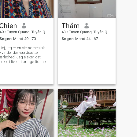
Chien
Thắm
49
•
Tuyen Quang, Tuyên Quang, Vietnam
43
•
Tuyen Quang, Tuyên Quang, Vietnam
Søger:
Mand 49 - 70
Søger:
Mand 44 - 67
Hej, jeg er en vietnamesisk
kvinde, der værdsætter
ærlighed. Jeg elsker det
enkle i livet. tilbringe tid med
sin familie. at finde venner og
lære om forskellige kulturer.
Jeg er her for at skabe et
ægte forhold og forhåbentlig
finde en særlig person. for at
dele livets glæder og
oplevelser.