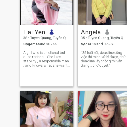
Hai Yen
Angela
38
•
Tuyen Quang, Tuyên Quang, Vietnam
35
•
Tuyen Quang, Tuyên Quang, Vietnam
Søger:
Mand 38 - 55
Søger:
Mand 37 - 63
A girl who is emotional but
“35 tuổi rồi, deadline công
quite rational . She likes
việc thì mình xử lý được, chứ
stability , a responsible man
deadline lấy chồng thì vẫn
, and knows what she wants
đang… chờ duyệt.”
. She 's not perfect , but she 's
always serious about her
choices — including
relationships .​ ​​​​ Please text
me if you want to lea