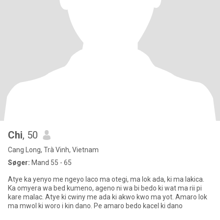
Chi
, 50
Cang Long, Trà Vinh, Vietnam
Søger:
Mand 55 - 65
Atye ka yenyo me ngeyo laco ma otegi, ma lok ada, ki ma lakica.
Ka omyera wa bed kumeno, ageno ni wa bi bedo ki wat ma rii pi
kare malac. Atye ki cwiny me ada ki akwo kwo ma yot. Amaro lok
ma mwol ki woro i kin dano. Pe amaro bedo kacel ki dano