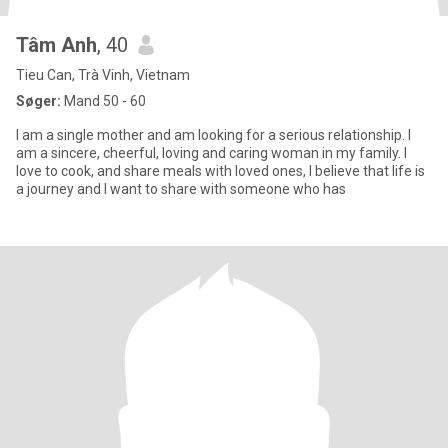
Tâm Anh
, 40
Tieu Can, Trà Vinh, Vietnam
Søger:
Mand 50 - 60
I am a single mother and am looking for a serious relationship. I
am a sincere, cheerful, loving and caring woman in my family. I
love to cook, and share meals with loved ones, I believe that life is
a journey and I want to share with someone who has