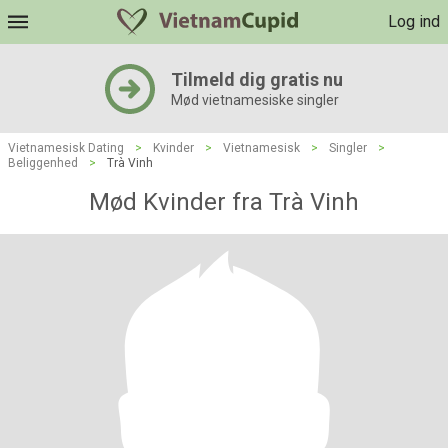
Log ind
Tilmeld dig gratis nu
Mød vietnamesiske singler
Vietnamesisk Dating
>
Kvinder
>
Vietnamesisk
>
Singler
>
Beliggenhed
>
Trà Vinh
Mød Kvinder fra Trà Vinh