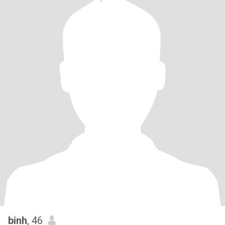
binh
, 46