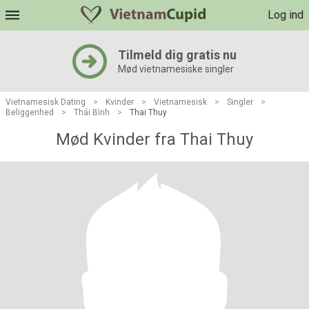
Log ind
Tilmeld dig gratis nu
Mød vietnamesiske singler
Vietnamesisk Dating
>
Kvinder
>
Vietnamesisk
>
Singler
>
Beliggenhed
>
Thái Bình
>
Thai Thuy
Mød Kvinder fra Thai Thuy