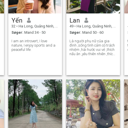
Yến
Lan
32
•
Ha Long, Quảng Ninh, Vietnam
49
•
Ha Long, Quảng Ninh, Vietnam
Søger:
Mand 34 - 50
Søger:
Mand 50 - 60
I am an introvert, I love
Là người phụ nữ của gia
,
nature, I enjoy sports and a
đình ,sống tình cảm có trách
peaceful life.
nhiệm ,hài hước vui vẻ ,thích
nấu ăn ,yêu thiên nhiên ,thích
du lịch biển ,nghiêm túc và
giữ chữ tín .tôi hiểu rằng
muốn yêu thương ai đó đầu
tiên mình phải biết yêu
thương và chăm sóc bản
thân mì