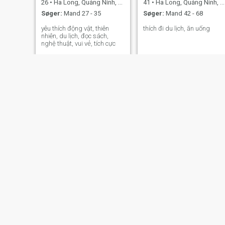
26
•
Ha Long, Quảng Ninh, Vietnam
41
•
Ha Long, Quảng Ninh, Vietnam
Søger:
Mand 27 - 35
Søger:
Mand 42 - 68
yêu thích động vật, thiên
thích đi du lịch, ăn uống
nhiên, du lịch, đọc sách,
nghệ thuật, vui vẻ, tích cực
Huyền
Ngoc
36
•
Ha Long, Quảng Ninh, Vietnam
48
•
Ha Long, Quảng Ninh, Vietnam
Søger:
Mand 38 - 50
Søger:
46 - 50