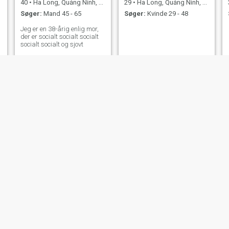
40
•
Ha Long, Quảng Ninh, Vietnam
29
•
Ha Long, Quảng Ninh, Vietnam
Søger:
Mand 45 - 65
Søger:
Kvinde 29 - 48
Jeg er en 38-årig enlig mor,
der er socialt socialt socialt
socialt socialt og sjovt
thuha
Thủy
42
•
Ha Long, Quảng Ninh, Vietnam
43
•
Ha Long, Quảng Ninh, Vietnam
Søger:
Mand 44 - 54
Søger:
Mand 52 - 65