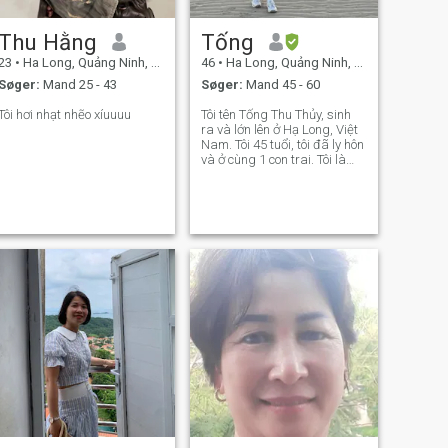
Thu Hằng
Tống
23
•
Ha Long, Quảng Ninh, Vietnam
46
•
Ha Long, Quảng Ninh, Vietnam
Søger:
Mand 25 - 43
Søger:
Mand 45 - 60
Tôi hơi nhạt nhẽo xíuuuu
Tôi tên Tống Thu Thủy, sinh
ra và lớn lên ở Hạ Long, Việt
Nam. Tôi 45 tuổi, tôi đã ly hôn
và ở cùng 1 con trai. Tôi là
người chân thành, hòa đồng,
trung thực, tôn trọng.