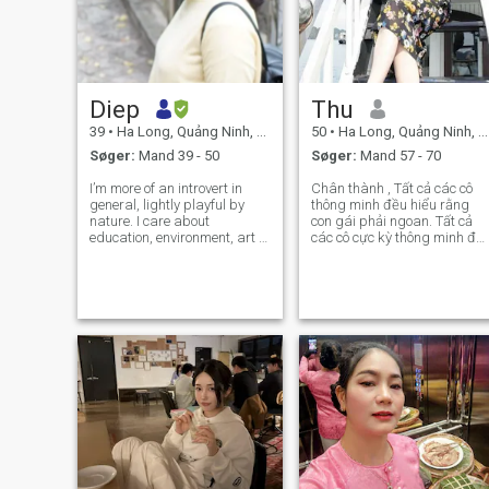
Diep
Thu
39
•
Ha Long, Quảng Ninh, Vietnam
50
•
Ha Long, Quảng Ninh, Vietnam
Søger:
Mand 39 - 50
Søger:
Mand 57 - 70
I’m more of an introvert in
Chân thành , Tất cả các cô
general, lightly playful by
thông minh đều hiểu rằng
nature. I care about
con gái phải ngoan. Tất cả
education, environment, art of
các cô cực kỳ thông minh đề
living. I support Liverpool FC.
hiểu phải nâng ngoan lên
My favorite player is Luka
một tầm cao mới, đó là hư có
Modric.
chủ ý, hư mà không hỏng 😀
Là.... Biết dành thời gian
nghỉ ngơi, xả hơi cho riêng