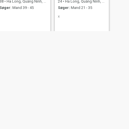
38
•
Ha Long, Quảng Ninh, Vietnam
24
•
Ha Long, Quảng Ninh, Vietnam
Søger:
Mand 39 - 45
Søger:
Mand 21 - 35
x
NÆSTE
Hương
45
•
Ha Long, Quảng Ninh, Vietnam
Søger:
Kvinde 43 - 44