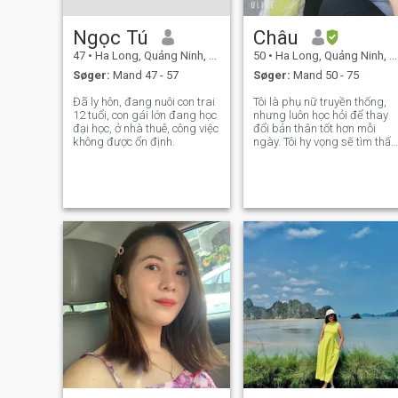
Ngọc Tú
Châu
47
•
Ha Long, Quảng Ninh, Vietnam
50
•
Ha Long, Quảng Ninh, Vietnam
Søger:
Mand 47 - 57
Søger:
Mand 50 - 75
Đã ly hôn, đang nuôi con trai
Tôi là phụ nữ truyền thống,
12 tuổi, con gái lớn đang học
nhưng luôn học hỏi để thay
đại học, ở nhà thuê, công việc
đổi bản thân tốt hơn mỗi
không được ổn định.
ngày. Tôi hy vọng sẽ tìm thấy
hạnh phúc mới từ người đàn
ông có trách nhiệm. Với tôi
gia đình là ưu tiên hàng đầu.
Tôi yêu thích nấu những món
ăn ngon cho gia đình. Mỗi s