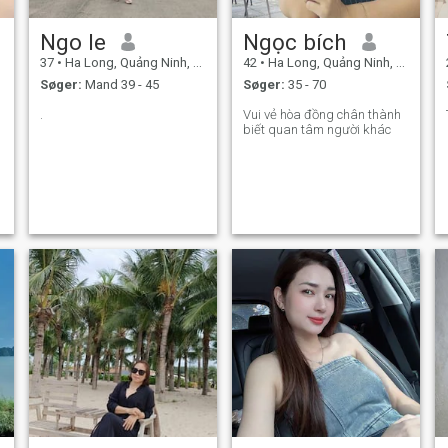
Ngo le
Ngọc bích
37
•
Ha Long, Quảng Ninh, Vietnam
42
•
Ha Long, Quảng Ninh, Vietnam
Søger:
Mand 39 - 45
Søger:
35 - 70
.
Vui vẻ hòa đồng chân thành
biết quan tâm người khác