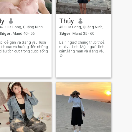
ly
Thủy
42
•
Ha Long, Quảng Ninh, Vietnam
42
•
Ha Long, Quảng Ninh, Vietnam
Søger:
Mand 40 - 56
Søger:
Mand 35 - 60
tôi dễ gần và đáng yêu, luôn
Là 1 người chung thực,thoải
tích cực và hướng đến những
mái,vui tính. Một người tình
điều tích cực trong cuộc sống
cảm,lãng mạn và đáng yêu
☺️