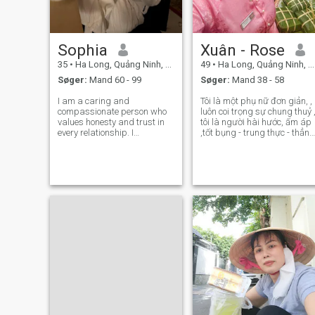
Sophia
Xuân - Rose
35
•
Ha Long, Quảng Ninh, Vietnam
49
•
Ha Long, Quảng Ninh, Vietnam
Søger:
Mand 60 - 99
Søger:
Mand 38 - 58
I am a caring and
Tôi là một phụ nữ đơn giản, ,
compassionate person who
luôn coi trọng sự chung thuỷ 
values honesty and trust in
tôi là người hài hước, ấm áp
every relationship. I
,tốt bụng - trung thực - thẳng
approach life with optimism
thắn, yêu thiên nhiên , thích
and a positive attitude,
làm vườn ., nấu ăn.
always looking for the good
in every situation. I am
intelligent and thoughtful,
with a creative and ope