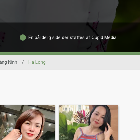
En pålidelig side der støttes af Cupid Media
ảng Ninh
/
Ha Long