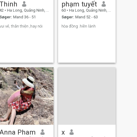
Thinh
phạm tuyết
42
•
Ha Long, Quảng Ninh, Vietnam
60
•
Ha Long, Quảng Ninh, Vietnam
Søger:
Mand 36 - 51
Søger:
Mand 52 - 63
vui vẻ, thân thiện ,hay nói
hòa đồng .hiền lành
Anna Pham
x