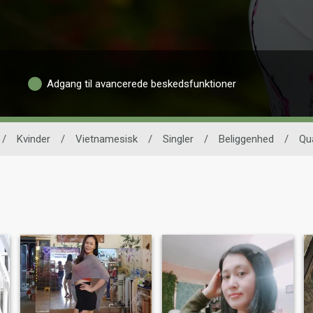
Adgang til avancerede beskedsfunktioner
/
Kvinder
/
Vietnamesisk
/
Singler
/
Beliggenhed
/
Qu