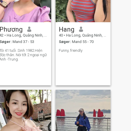
Phương
Hang
42
•
Ha Long, Quảng Ninh, Vietnam
40
•
Ha Long, Quảng Ninh, Vietnam
Søger:
Mand 37 - 53
Søger:
Mand 55 - 70
 41 tuổi. Sinh 1982.Hiện
Funny, friendly
độc thân. Nói tốt 2 ngoại ngữ
Anh -Trung.