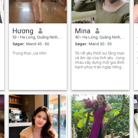
Hương
Mina
53
•
Ha Long, Quảng Ninh, Vietnam
40
•
Ha Long, Quảng Ninh, Vietnam
Søger:
Mand 45 - 60
Søger:
Mand 30 - 55
Trung thực ,ưa nhìn
Tôi rất yêu thích sự lãng mạn
Tôi
và ấm áp của tình yêu . cùng
nhau xây dựng một gia đình
u
hạnh phúc tràn ngập tiếng
cười và yêu thương