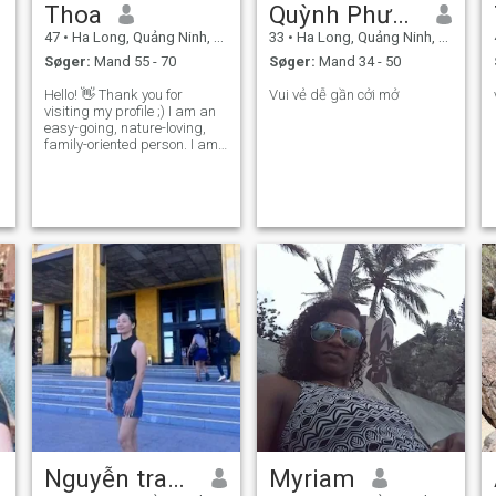
Thoa
Quỳnh Phương
47
•
Ha Long, Quảng Ninh, Vietnam
33
•
Ha Long, Quảng Ninh, Vietnam
Søger:
Mand 55 - 70
Søger:
Mand 34 - 50
Hello! 👋 Thank you for
Vui vẻ dễ gần cởi mở
visiting my profile ;) I am an
easy-going, nature-loving,
family-oriented person. I am
looking for someone to
connect with and build a
lasting relationship with. I
am sincere, down-to-earth
and expect the same from
my partner.
Nguyễn trang
Myriam