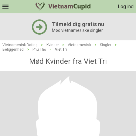
Log ind
Tilmeld dig gratis nu
Mød vietnamesiske singler
Vietnamesisk Dating
>
Kvinder
>
Vietnamesisk
>
Singler
>
Beliggenhed
>
Phú Thọ
>
Viet Tri
Mød Kvinder fra Viet Tri