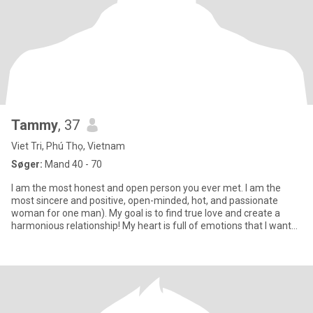
Tammy
, 37
Viet Tri, Phú Thọ, Vietnam
Søger:
Mand 40 - 70
I am the most honest and open person you ever met. I am the
most sincere and positive, open-minded, hot, and passionate
woman for one man). My goal is to find true love and create a
harmonious relationship! My heart is full of emotions that I want
to