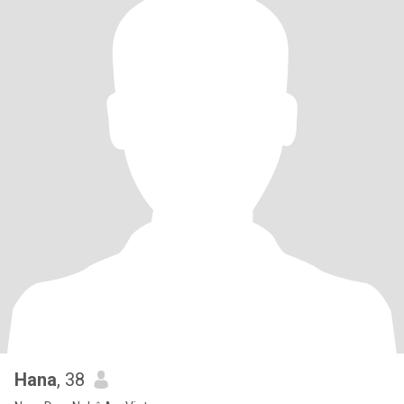
Hana
, 38