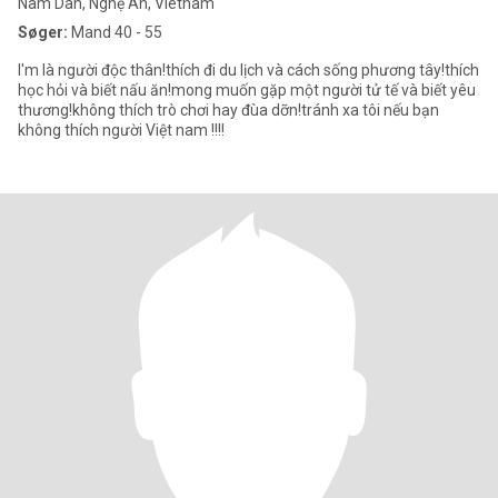
Nam Dan, Nghệ An, Vietnam
Søger:
Mand 40 - 55
I'm là người độc thân!thích đi du lịch và cách sống phương tây!thích
học hỏi và biết nấu ăn!mong muốn gặp một người tử tế và biết yêu
thương!không thích trò chơi hay đùa dỡn!tránh xa tôi nếu bạn
không thích người Việt nam !!!!