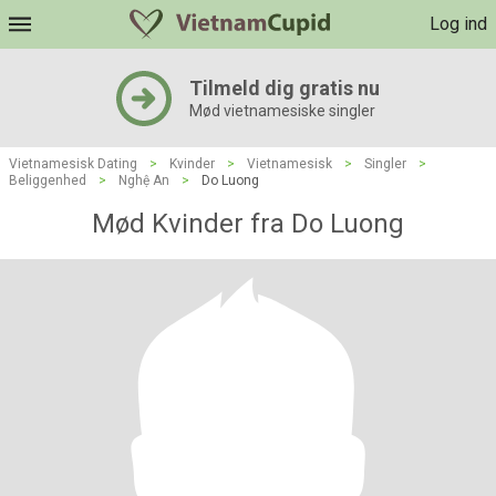
Log ind
Tilmeld dig gratis nu
Mød vietnamesiske singler
Vietnamesisk Dating
>
Kvinder
>
Vietnamesisk
>
Singler
>
Beliggenhed
>
Nghệ An
>
Do Luong
Mød Kvinder fra Do Luong