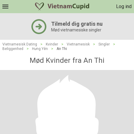
Log ind
Tilmeld dig gratis nu
Mød vietnamesiske singler
Vietnamesisk Dating
>
Kvinder
>
Vietnamesisk
>
Singler
>
Beliggenhed
>
Hưng Yên
>
An Thi
Mød Kvinder fra An Thi