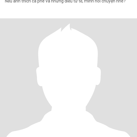
Nếu anh thích cà phê và những điều tử tế, mình nói chuyện nhé?