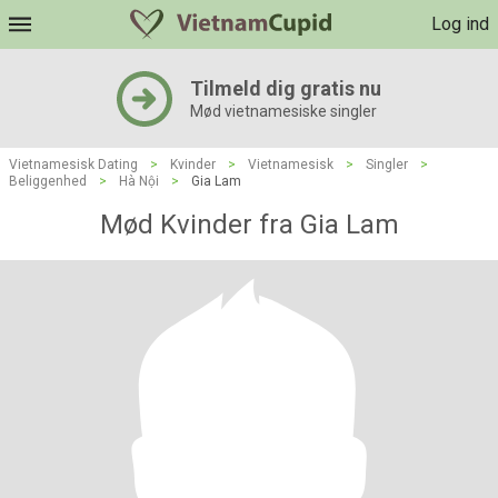
Log ind
Tilmeld dig gratis nu
Mød vietnamesiske singler
Vietnamesisk Dating
>
Kvinder
>
Vietnamesisk
>
Singler
>
Beliggenhed
>
Hà Nội
>
Gia Lam
Mød Kvinder fra Gia Lam