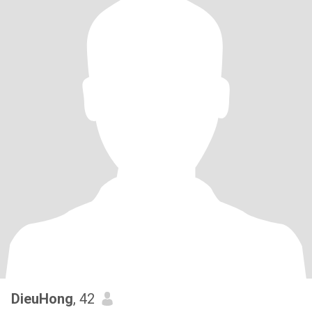
DieuHong
, 42