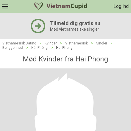
Log ind
Tilmeld dig gratis nu
Mød vietnamesiske singler
Vietnamesisk Dating
>
Kvinder
>
Vietnamesisk
>
Singler
>
Beliggenhed
>
Hải Phòng
>
Hai Phong
Mød Kvinder fra Hai Phong