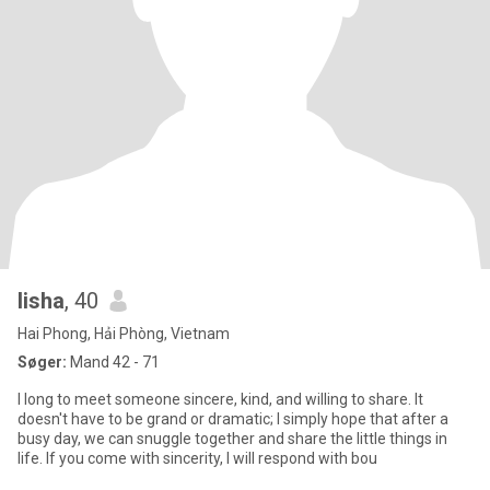
lisha
, 40
Hai Phong, Hải Phòng, Vietnam
Søger:
Mand 42 - 71
I long to meet someone sincere, kind, and willing to share. It
doesn't have to be grand or dramatic; I simply hope that after a
busy day, we can snuggle together and share the little things in
life. If you come with sincerity, I will respond with bou