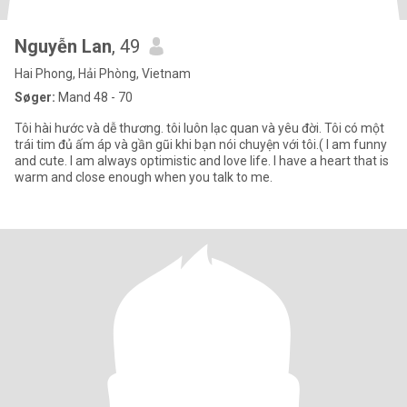
Nguyễn Lan
, 49
Hai Phong, Hải Phòng, Vietnam
Søger:
Mand 48 - 70
Tôi hài hước và dễ thương. tôi luôn lạc quan và yêu đời. Tôi có một
trái tim đủ ấm áp và gần gũi khi bạn nói chuyện với tôi.( I am funny
and cute. I am always optimistic and love life. I have a heart that is
warm and close enough when you talk to me.