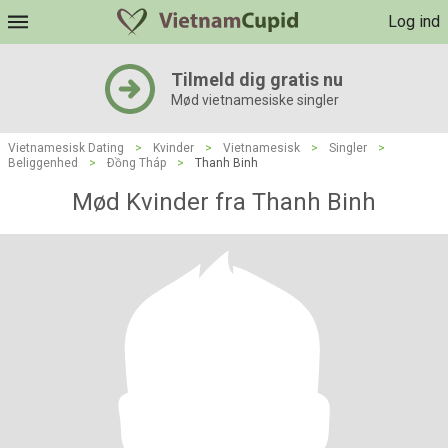
Log ind
Tilmeld dig gratis nu
Mød vietnamesiske singler
Vietnamesisk Dating
>
Kvinder
>
Vietnamesisk
>
Singler
>
Beliggenhed
>
Ðồng Tháp
>
Thanh Binh
Mød Kvinder fra Thanh Binh