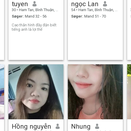
tuyen
ngọc Lan
30
•
Ham Tan, Bình Thuận, Vietnam
54
•
Ham Tan, Bình Thuận, Vietnam
Søger:
Mand 32 - 56
Søger:
Mand 51 - 70
Cao thân hình đầy đặn biết
tiếng anh là lợi thế
Hồng nguyễn
Nhung