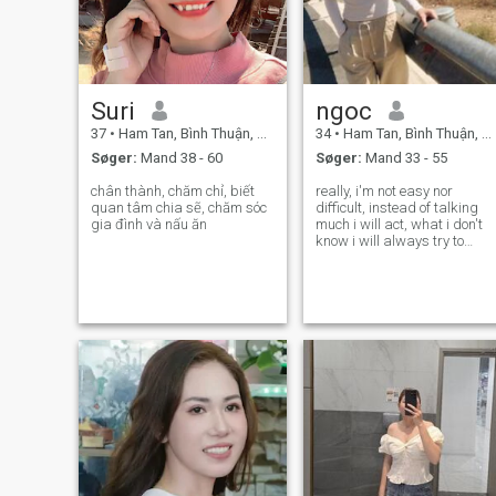
Suri
ngoc
37
•
Ham Tan, Bình Thuận, Vietnam
34
•
Ham Tan, Bình Thuận, Vietnam
Søger:
Mand 38 - 60
Søger:
Mand 33 - 55
chân thành, chăm chỉ, biết
really, i'm not easy nor
quan tâm chia sẽ, chăm sóc
difficult, instead of talking
gia đình và nấu ăn
much i will act, what i don't
know i will always try to
learn for a person i love in a
new country