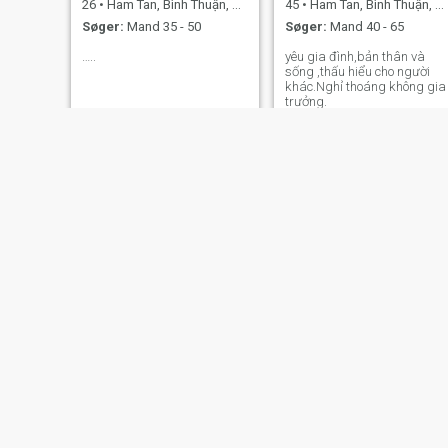
26
•
Ham Tan, Bình Thuận, Vietnam
45
•
Ham Tan, Bình Thuận, Vietnam
Søger:
Mand 35 - 50
Søger:
Mand 40 - 65
…..
yêu gia đình,bản thân và
sống ,thấu hiểu cho người
khác.Nghỉ thoáng không gia
trưởng.