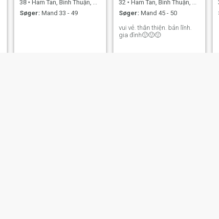
38
•
Ham Tan, Bình Thuận, Vietnam
32
•
Ham Tan, Bình Thuận, Vietnam
Søger:
Mand 33 - 49
Søger:
Mand 45 - 50
vui vẻ. thân thiện. bản lĩnh.
gia đình🙂🙂🙂
Ánh
38
•
Ham Tan, Bình Thuận, Vietnam
Søger:
Mand 34 - 51