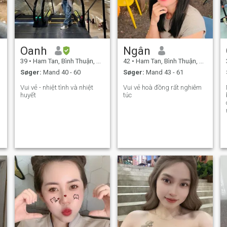
Oanh
Ngân
39
•
Ham Tan, Bình Thuận, Vietnam
42
•
Ham Tan, Bình Thuận, Vietnam
Søger:
Mand 40 - 60
Søger:
Mand 43 - 61
Vui vẻ - nhiệt tình và nhiệt
Vui vẻ hoà đồng rất nghiêm
huyết
túc