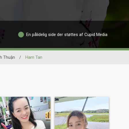
En pålidelig side der støttes af Cupid Media
nh Thuận
/
Ham Tan