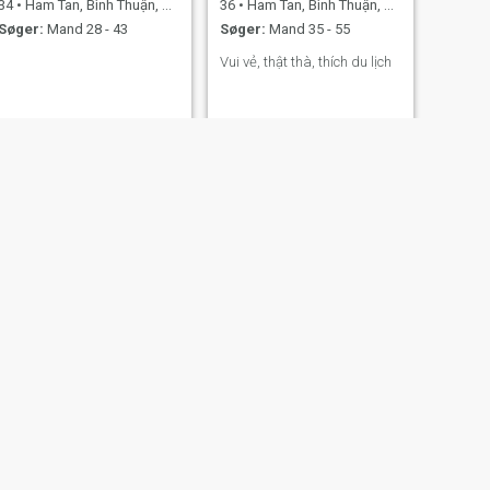
34
•
Ham Tan, Bình Thuận, Vietnam
36
•
Ham Tan, Bình Thuận, Vietnam
Søger:
Mand 28 - 43
Søger:
Mand 35 - 55
Vui vẻ, thật thà, thích du lịch