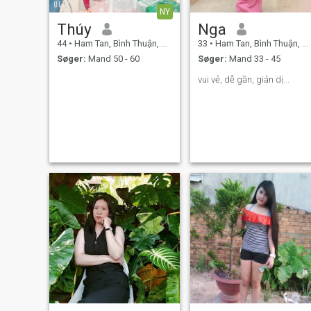
NY
Thúy
Nga
44
•
Ham Tan, Bình Thuận, Vietnam
33
•
Ham Tan, Bình Thuận, Vietnam
Søger:
Mand 50 - 60
Søger:
Mand 33 - 45
vui vẻ, dễ gần, giản dị...