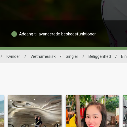
Adgang til avancerede beskedsfunktioner
/
Kvinder
/
Vietnamesisk
/
Singler
/
Beliggenhed
/
Bì