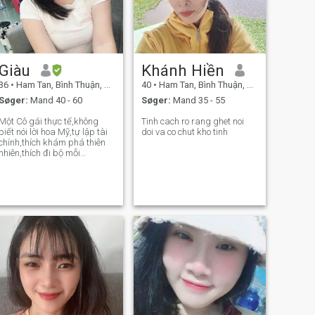
Giàu
Khánh Hiền
36
•
Ham Tan, Bình Thuận, Vietnam
40
•
Ham Tan, Bình Thuận, Vietnam
Søger:
Mand 40 - 60
Søger:
Mand 35 - 55
Một Cô gái thực tế,không
Tinh cach ro rang ghet noi
biết nói lời hoa Mỹ,tự lập tài
doi va co chut kho tinh
chính,thích khám phá thiên
nhiên,thích đi bộ mỗi
ngày,đặc biệt rất thích nấu
ăn .Không thích mặc đồ sexy
,thích những điều đơn giản.