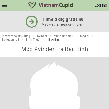
Log ind
Tilmeld dig gratis nu
Mød vietnamesiske singler
Vietnamesisk Dating
>
Kvinder
>
Vietnamesisk
>
Singler
>
Beliggenhed
>
Bình Thuận
>
Bac Binh
Mød Kvinder fra Bac Binh