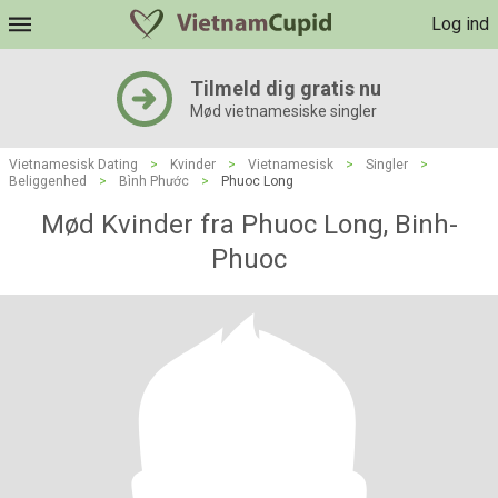
Log ind
Tilmeld dig gratis nu
Mød vietnamesiske singler
Vietnamesisk Dating
>
Kvinder
>
Vietnamesisk
>
Singler
>
Beliggenhed
>
Bình Phước
>
Phuoc Long
Mød Kvinder fra Phuoc Long, Binh-
Phuoc