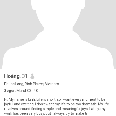
Hoàng
, 31
Phuoc Long, Bình Phước, Vietnam
Søger:
Mand 30 - 48
Hi. My name is Linh. Life is short, so I want every moment to be
joyful and exciting; I don't want my life to be too dramatic. My life
revolves around finding simple and meaningful joys. Lately, my
work has been very busy, but I always try to make ti