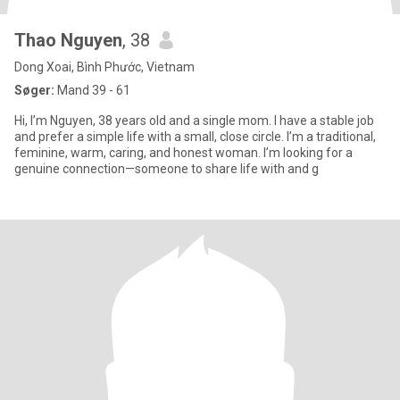
Thao Nguyen
, 38
Dong Xoai, Bình Phước, Vietnam
Søger:
Mand 39 - 61
Hi, I’m Nguyen, 38 years old and a single mom. I have a stable job
and prefer a simple life with a small, close circle. I’m a traditional,
feminine, warm, caring, and honest woman. I’m looking for a
genuine connection—someone to share life with and g