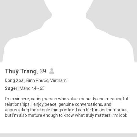
Thuỳ Trang
, 39
Dong Xoai, Bình Phước, Vietnam
Søger:
Mand 44 - 65
I’m a sincere, caring person who values honesty and meaningful
relationships. I enjoy peace, genuine conversations, and
appreciating the simple things in life. I can be fun and humorous,
but I’m also mature enough to know what truly matters. I’m look