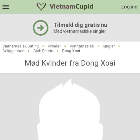
Log ind
Tilmeld dig gratis nu
Mød vietnamesiske singler
Vietnamesisk Dating
>
Kvinder
>
Vietnamesisk
>
Singler
>
Beliggenhed
>
Bình Phước
>
Dong Xoai
Mød Kvinder fra Dong Xoai