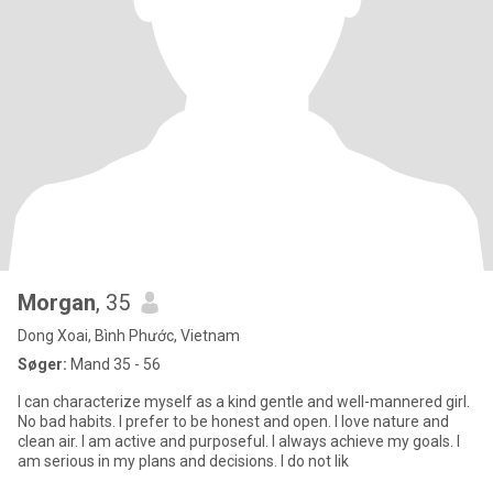
Morgan
, 35
Dong Xoai, Bình Phước, Vietnam
Søger:
Mand 35 - 56
I can characterize myself as a kind gentle and well-mannered girl.
No bad habits. I prefer to be honest and open. I love nature and
clean air. I am active and purposeful. I always achieve my goals. I
am serious in my plans and decisions. I do not lik