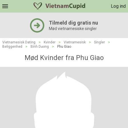
Log ind
Tilmeld dig gratis nu
Mød vietnamesiske singler
Vietnamesisk Dating
>
Kvinder
>
Vietnamesisk
>
Singler
>
Beliggenhed
>
Bình Dương
>
Phu Giao
Mød Kvinder fra Phu Giao