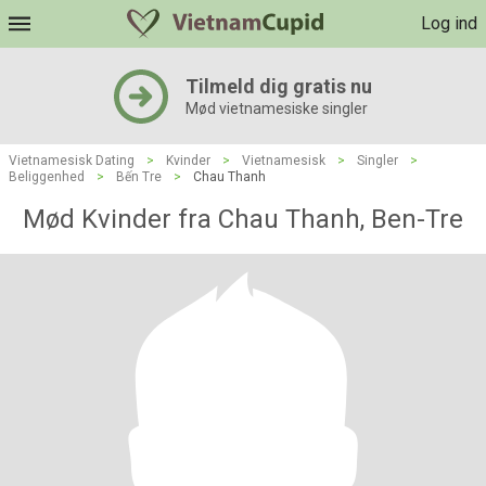
Log ind
Tilmeld dig gratis nu
Mød vietnamesiske singler
Vietnamesisk Dating
>
Kvinder
>
Vietnamesisk
>
Singler
>
Beliggenhed
>
Bến Tre
>
Chau Thanh
Mød Kvinder fra Chau Thanh, Ben-Tre