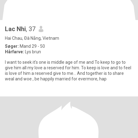
Lac Nhi
, 37
Hai Chau, Ðà Nẵng, Vietnam
Søger:
Mand 29 - 50
Hårfarve:
Lys brun
I want to seek it's one is middle age of me and To keep to go to
give him all my love a reserved for him. To keep is love and to feel
is love of him a reserved give to me... And together is to share
weal and woe , be happily married for evermore, hap