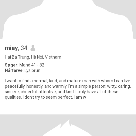
miay
, 34
Hai Ba Trung, Hà Nội, Vietnam
Søger:
Mand 41 - 82
Hårfarve:
Lys brun
I want to find a normal, kind, and mature man with whom I can live
peacefully, honestly, and warmly. I'm a simple person: witty, caring,
sincere, cheerful, attentive, and kind. I truly have all of these
qualities. I don't try to seem perfect, I am w