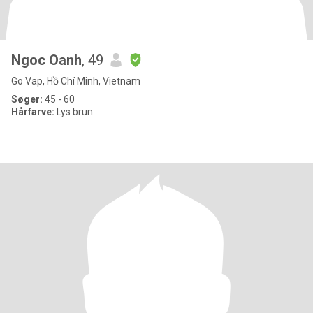
Ngoc Oanh
, 49
Go Vap, Hồ Chí Minh, Vietnam
Søger:
45 - 60
Hårfarve:
Lys brun