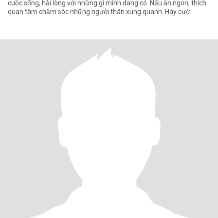
cuộc sống, hài lòng với những gì mình đang có. Nấu ăn ngon, thích
quan tâm chăm sóc những người thân xung quanh. Hay cườ