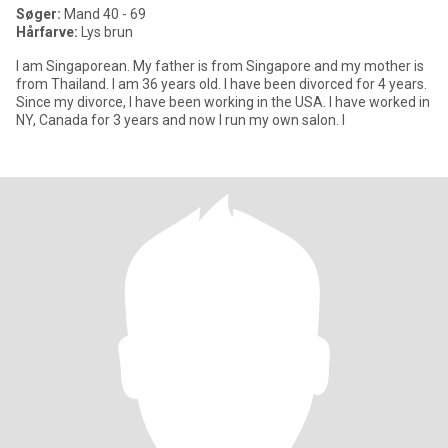
Søger:
Mand 40 - 69
Hårfarve:
Lys brun
I am Singaporean. My father is from Singapore and my mother is
from Thailand. I am 36 years old. I have been divorced for 4 years.
Since my divorce, I have been working in the USA. I have worked in
NY, Canada for 3 years and now I run my own salon. I