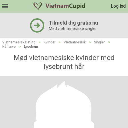
Log ind
Tilmeld dig gratis nu
Mød vietnamesiske singler
Vietnamesisk Dating
>
Kvinder
>
Vietnamesisk
>
Singler
>
Hårfarve
>
Lysebrun
Mød vietnamesiske kvinder med
lysebrunt hår