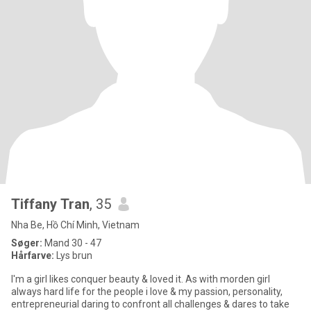
Tiffany Tran
, 35
Nha Be, Hồ Chí Minh, Vietnam
Søger:
Mand 30 - 47
Hårfarve:
Lys brun
I'm a girl likes conquer beauty & loved it. As with morden girl
always hard life for the people i love & my passion, personality,
entrepreneurial daring to confront all challenges & dares to take