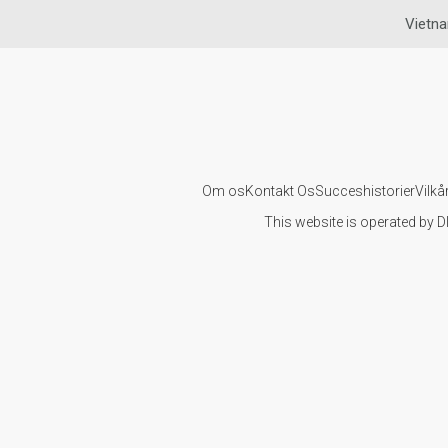
Vietna
Om os
Kontakt Os
Succeshistorier
Vilkå
This website is operated by D