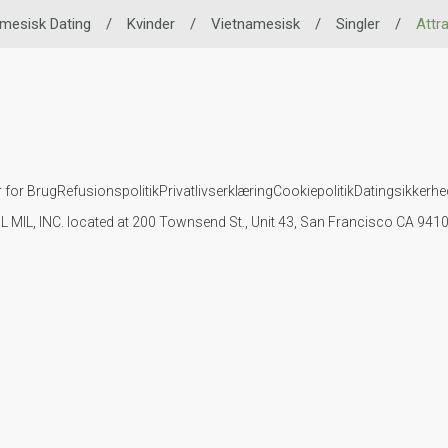
mesisk Dating
/
Kvinder
/
Vietnamesisk
/
Singler
/
Attra
r for Brug
Refusionspolitik
Privatlivserklæring
Cookiepolitik
Datingsikkerhe
IL MIL, INC. located at 200 Townsend St., Unit 43, San Francisco CA 94