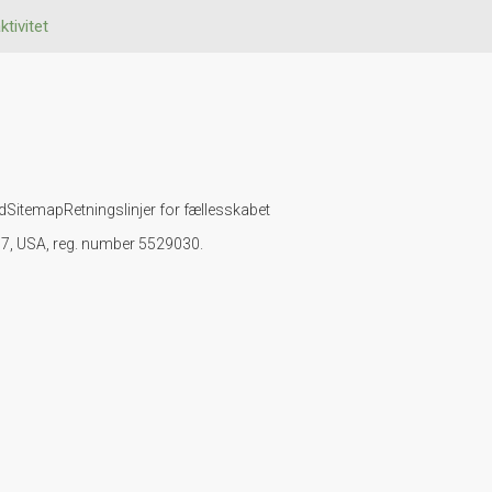
ktivitet
d
Sitemap
Retningslinjer for fællesskabet
107, USA, reg. number 5529030.