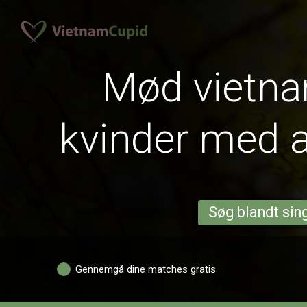
Mød vietn
kvinder med at
Søg blandt sing
Gennemgå dine matches gratis