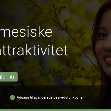
amesiske
traktivitet
ler nu
Adgang til avancerede beskedsfunktioner