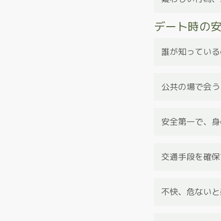
情報を共有するこ
デート時の
規約に違反する人
金銭を要求する
嫌がらせや脅迫
スパムまたは勧誘
誰が知っている
攻撃的な行動と感
詳細につきまして
友人や家族に、い
デート中は携帯電
公共の場で会う
最初の数回のデー
他の人里離れた場
安全第一で、身
場合は、デートを
薬物やアルコール
の相手が無理に薬
交通手段を確保
必要に応じていつ
して行く場合は、
不快、危ないと
に迎えに来てもら
常に自分の直感を