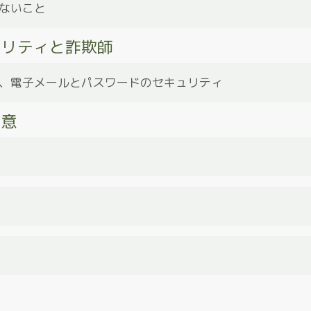
り早く切り上げて帰っても問題ありません。必要の際はバーテン
ないこと
ください。
ュリティと詐欺師
目を離さず、どこから来ているのか把握している必要があります
注がれた、または提供されたドリンクのみを飲んでください。わ
、無色で無味無臭です。
、バッグ、財布など個人情報を含むものは常に目の届く場所に置
、電子メールとパスワードのセキュリティ
放置しないでください。
同意
チングする前に、コンピューターが100％安全で、あなたの情報
してください。
るメールアカウントや仕事用のアカウントと別に、マッチング用
することをお勧めします。それによって、マッチングのやり取り
なコンテンツを簡単に分けることができます。
数字、特殊文字を組み合わせた適切なパスワードを選択すること
アカウントを乗っ取られる危険性が高いうえ、さらにハッカーは
く使用すれば、HIVなど性感染症に感染するリスクを大幅に減らす
能性があります。
の症状が出るわけでなく、自分自身とパートナーを守ることが重
状態を維持し、性感染症の蔓延を防ぎましょう。
に発展した場合の双方の合意です。両当事者間で明確かつ自由に
肯定的な同意の表明は、あなたとパートナーが互いに境界を理解