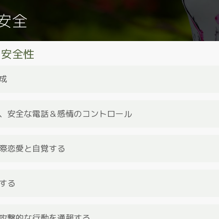
安全
の安全性
成
は興味深いオンラインマッチングアプリのプロフィールの作成方
し張り切り過ぎて必要以上の情報を公開してしまう人もいます。
、安全な電話＆感情のコントロール
ングアプリのプロフィールは興味深く、魅力的なものでなければ
なってしまうようなものであってはなりません。プロフィールを
い。
pidのプラットフォームで知り合った方と会話することをお勧めし
にメール、メッセージアプリ、Eメールまたは電話に移そうとする
際恋愛と自覚する
を設定してください
スワードを選択する
ない
ら来たと主張する詐欺師たちに気をつけてください。特に国へ帰
要注意です。詐欺師たちは直接会ったり、電話/ビデオコールした
する
。それはおそらく、彼らが偽っているということを意味します。 
を避けたり、直接会わず、あなたのことをよく知ることなく交際
務先の住所、日常生活の詳細(毎朝特定のカフェに行く）など、知
ください。 また、子供をお持ちの方はオンラインで出会った人と
攻撃的な行動を通報する