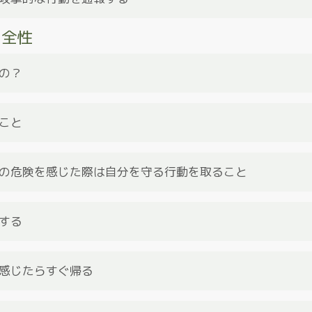
とは控えてください。お子さんが通っている学校名などは共有し
安全性
をブロックし通報する。違反の例をいくつか挙げます：
の？
じた場合は、どのプロフィールでも通報することができます。
は、コミュニティガイドラインをご覧ください。
つ、どこに行くかなど、あなたのデートプランを伝えてください
話の電源を常に入れておいてください。
こと
トは、人の多い公共の場で会いましょう。あなたのご自宅、お相
所では絶対に会わないでください。相手からプライベートな場所
の危険を感じた際は自分を守る行動を取ること
すぐに終わらせてください。
の影響に注意してください。判断力や注意力が損なわれる可能性
物やアルコールを勧めてくる場合は、すぐにデートを終わらせて
する
でも帰れるように、行き帰りの交通手段を確保することが重要で
ライドシェアアプリなどのバックアッププランを用意するか、信
感じたらすぐ帰る
うことをお勧めします。
信じるべきです。不安や不快を感じた場合、自分の気持ちに正直