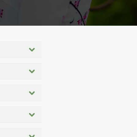
法を知っているかも
なりませんが、ロマ
作成する際は安全性
ます。悪質なユーザ
ことがよくありま
るために経済援助を
りすることを避け
もし誰かがあなた
を迫る場合は危険信
らない人と個人情
お子さんに関する