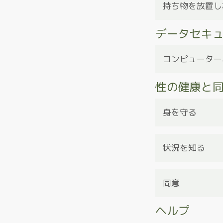
い。当初の予定よ
持ち物を放置し
ーに助けを求めて
データセキ
常にドリンクから
ェイターから直接
れる薬物の多くは
さらに、携帯電話
コンピューター
これらの持ち物は
性の健康と
オンラインでマッ
いないことを確認
個人的に使ってい
レスを開設し設定
身を守る
ンテンツや不適切
大文字、小文字、
なパスワードは、
コンドームを正し
してIDを盗む可
状況を知る
すべての性感染症
査を受け、健康な
同意
ヘルプ
同意とは、性行為
ます。口頭および