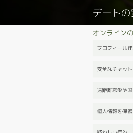
デートの
オンライン
プロフィール作
ほとんどの皆さん
しれませんが、少
安全なチャット
オンラインマッチ
ンス詐欺の標的に
を考慮してくださ
始めは焦らずCu
留意すること:
ーは、会話をすぐ
遠距離恋愛や国
適切なユーザー名
す。
推測されにくいパ
個人情報は公開し
あなたと同じ国か
求められた場合は
個人情報を保護
る傾向があります
の質問に答えるの
号です。
ご自宅の住所、勤
報を共有しないで
疑わしい行為、